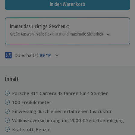
In den Warenkorb
Immer das richtige Geschenk:
Große Auswahl, volle Flexibilität und maximale Sicherheit
Große Auswahl
Über 9.000 Erlebnisse.
Du erhältst
99
°P
Volle Flexibilität
Jeder Gutschein für alle Erlebnisse einlösbar.
Maximale Sicherheit
3 Jahre gültig & verlängerbar.
Inhalt
Porsche 911 Carrera 4S fahren für 4 Stunden
100 Freikilometer
Einweisung durch einen erfahrenen Instruktor
Vollkaskoversicherung mit 2000 € Selbstbeteiligung
Kraftstoff: Benzin