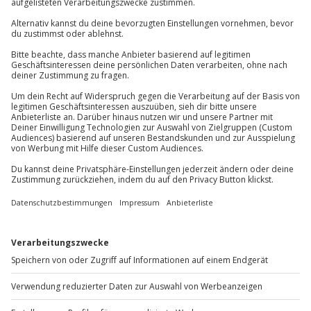
Teilnahmebedingungen
089 / 70 80 90 55
Mindestalter: 25 Jahre
Kontakt & FAQ
Körpergröße: mind. 1,60 m, max. 2,00 m
Gewicht: mind. 50, max. 110 kg
Keine Hinweise auf körperliche oder psychische
Jochen Schweizer
GmbH
Beeinträchtigungen
Mühldorfstraße 8
Kein Alkohol-/Drogeneinfluss
81671
München
Gültiger Führerschein der Klasse B (5 Jahre im
Besitz)
Du erreichst uns telefonisch zu folgenden Zeiten,
Kaution: 2000 Euro (in bar/Kreditkarte/EC-Karte)
außer an bundesweiten Feiertagen:
Unterschriebener Haftungsausschluss
Mo-Fr: 8-20 Uhr | Sa: 10-16 Uhr
Wetter
Du möchtest als Firma bestellen?
Bei Frost, Schnee oder Glatteis wird das Erlebnis
verschoben (die Entscheidung obliegt dem
Sichere Dir attraktive Firmenkunden Vorteile.
Veranstalter)
+49 89 / 60 60 89 700
Ausrüstung & Kleidung