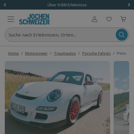
Über 9.000 Erlebnisse
Benutzerkonto
Suche nach Erlebnissen, Orten...
Home
/
Motorpower
/
Traumautos
/
Porsche Fahren
/
Porsche 