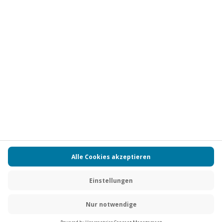
Vertrag widerrufen
FAQs
Kontakt
Zahlungsarten
Über uns
Magazin
Jobs
Partnerprogramm
PAYBACK
Versand und Lieferung
Presse
AGB
Cookie Einstellungen
Datenschutz
Nutzungsbedingungen
Online-Marktplatz
Barrierefreiheit
Grounding Page
Compliance
Impressum
RECHNUNG