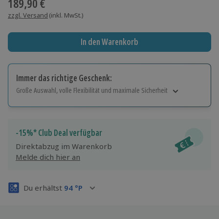
189,90 €
zzgl. Versand
(inkl. MwSt.)
In den Warenkorb
Immer das richtige Geschenk:
Große Auswahl, volle Flexibilität und maximale Sicherheit
Große Auswahl
Über 9.000 Erlebnisse.
Volle Flexibilität
-15%* Club Deal verfügbar
Jeder Gutschein für alle Erlebnisse einlösbar.
Direktabzug im Warenkorb
Maximale Sicherheit
Melde dich hier an
3 Jahre gültig & verlängerbar.
Du erhältst
94
°P