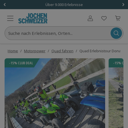
Über 9.000 Erlebnisse
Benutzerkonto
Suche nach Erlebnissen, Orten...
Home
/
Motorpower
/
Quad fahren
/
Quad Erlebnistour Donautal
-15% CLUB DEAL
-15% CLU