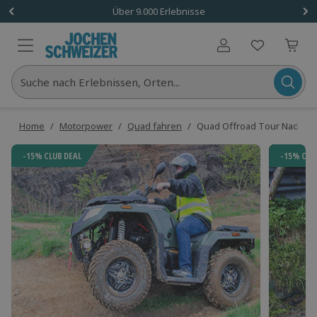
Über 9.000 Erlebnisse
Benutzerkonto
Suche nach Erlebnissen, Orten...
Home
/
Motorpower
/
Quad fahren
/
Quad Offroad Tour Nachtshe
-15% CLUB DEAL
-15% CLU