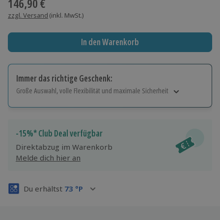
146,90 €
zzgl. Versand
(inkl. MwSt.)
In den Warenkorb
Immer das richtige Geschenk:
Große Auswahl, volle Flexibilität und maximale Sicherheit
Große Auswahl
Über 9.000 Erlebnisse.
Volle Flexibilität
-15%* Club Deal verfügbar
Jeder Gutschein für alle Erlebnisse einlösbar.
Direktabzug im Warenkorb
Maximale Sicherheit
Melde dich hier an
3 Jahre gültig & verlängerbar.
Du erhältst
73
°P