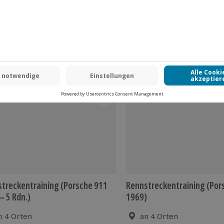
treckentraining (Porsche 911
Rennstreckentraining (Por
– 5 Rdn.)
1969)
n 4 Orten
an 4 Orten