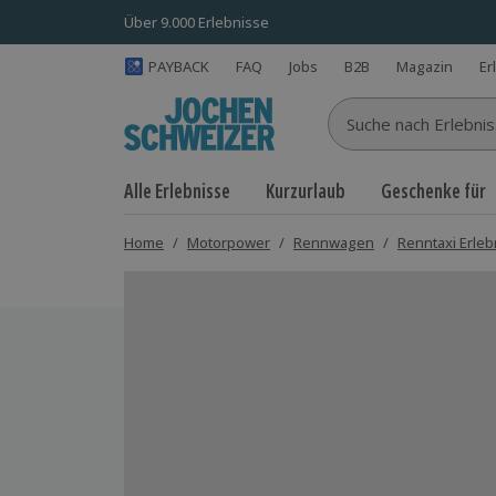
Über 9.000 Erlebnisse
PAYBACK
FAQ
Jobs
B2B
Magazin
Er
Suche nach Erlebnisse
Alle Erlebnisse
Kurzurlaub
Geschenke für
Home
/
Motorpower
/
Rennwagen
/
Renntaxi Erleb
Bild 1 von 4