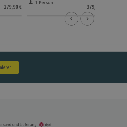
1 Person
1 Pe
279,90 €
379,90 €
nieren
ersand und Lieferung