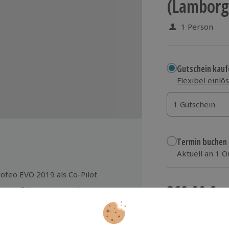
(Lamborg
1 Person
Gutschein kauf
Flexibel einlö
1 Gutschein
1 Gutschein
1 Gutschein
Termin buchen
Aktuell an 1 O
Wähle im nächs
feo EVO 2019 als Co-Pilot
369,90 €
en erfahrenen Instruktor
gung
zzgl. Versand
(inkl.