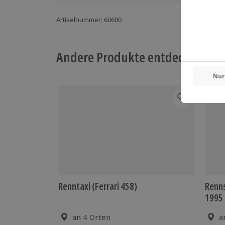
Artikelnummer
:
60600
Andere Produkte entdecken
Renntaxi (Ferrari 458)
Renns
1995 
an 4 Orten
a