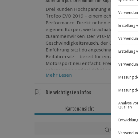
Adrenalin pur: Drei Runden im Super-Lambo!
Drei Runden Hochspannung erwarten dich
Trofeo EVO 2019 – einem echten Rennbol
Performance. Direkt neben einem erfahre
eigenen Körper, wie brachiale Beschleuni
zusammenwirken. Der V10-Motor bringt di
Geschwindigkeitsrausch, der Gänsehaut ga
Einführung sitzt du angeschnallt im Rennt
Beifahrersitz – bereit für ein Abenteuer,
Motorsport neu entfacht. Freu dich auf d
Fahrerlebnis und sei dabei, wenn Racing-A
Mehr Lesen
Die wichtigsten Infos
Dauer
Kartenansicht
Gesamtdauer: ca. 1 Stunde
Reine Fahrzeit: ca. 10 Minuten
Karte in Großans
Verfügbarkeit / Termine