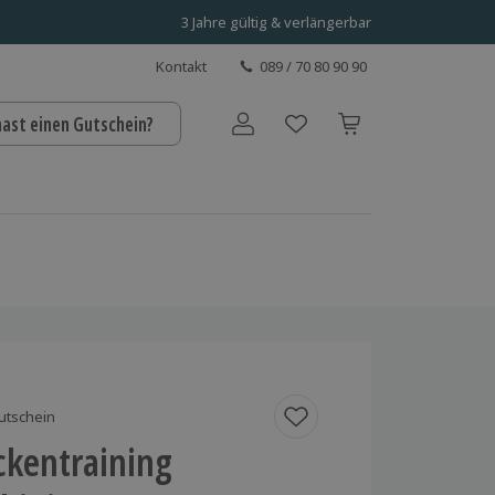
3 Jahre gültig & verlängerbar
Kontakt
089 / 70 80 90 90
hast einen Gutschein?
Benutzerkonto
utschein
ckentraining