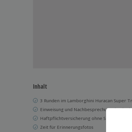
Inhalt
3 Runden im Lamborghini Huracan Super Tro
Einweisung und Nachbesprechung durch ein
Haftpflichtversicherung ohne Selbstbeteili
Zeit für Erinnerungsfotos