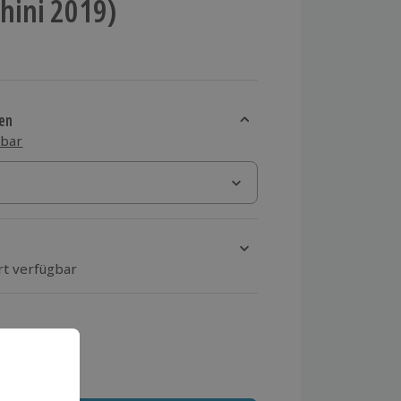
hini 2019)
en
sbar
rt verfügbar
ten Schritt einen Termin aus
 MwSt.)