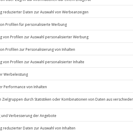
 im Lamborghini Huracan Super
iden mit 620 PS purer
nen Profi erfährst du am
gung und kurvenscharfe Präzision
ch auf der Strecke in einen
rantiert. Nach einer kurzen
axi und nimmst Platz auf dem
 das deine Begeisterung für
ieses außergewöhnliche
ction lebendig wird!
Listenansicht
© OpenStreetMaps
icht