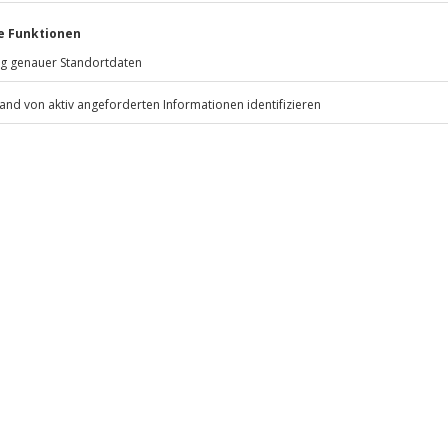
erfügbar
Jochen Schweizer
GmbH
 m
Mühldorfstraße 8
81671
München
 nach Absprache mit dem
eiten, außer an bundesweiten
flache Schuhe
.
Fr: 9-17 Uhr
www.b2b.jochen-schweizer.de/