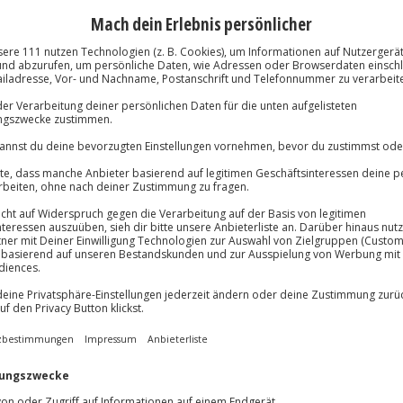
Immer das rich
Große Auswahl, voll
Große Auswa
Über 9.000 Erle
Volle Flexibil
-15%* Club Dea
Jeder Gutschein
Direktabzug 
Maximale Sic
Melde dich hie
3 Jahre gültig 
lösung übertragbar.
Details
Du erhältst