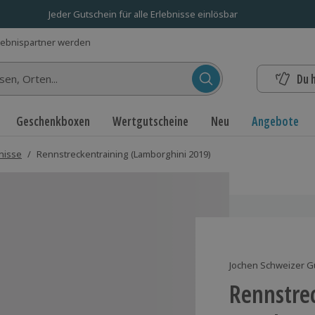
Jeder Gutschein für alle Erlebnisse einlösbar
lebnispartner werden
Du 
n...
Geschenkboxen
Wertgutscheine
Neu
Angebote
nisse
/
Rennstreckentraining (Lamborghini 2019)
Jochen Schweizer G
Rennstre