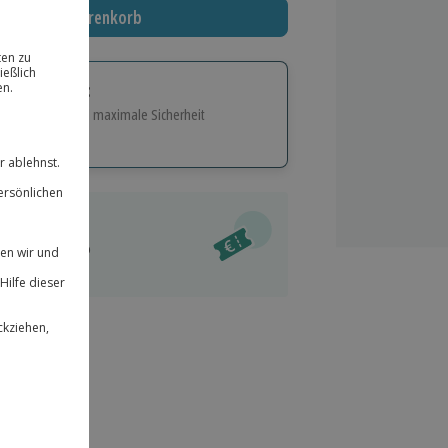
In den Warenkorb
tige Geschenk:
e Flexibilität und maximale Sicherheit
hl
bnisse.
ität
l verfügbar
 für alle Erlebnisse einlösbar.
im Warenkorb
herheit
r an
& verlängerbar.
184
°P