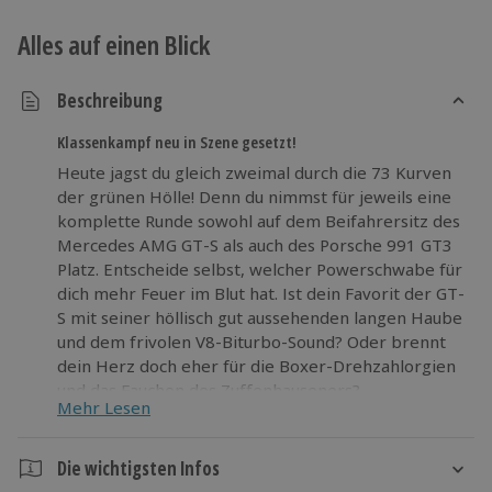
Alles auf einen Blick
Beschreibung
Klassenkampf neu in Szene gesetzt!
Heute jagst du gleich zweimal durch die 73 Kurven
der grünen Hölle! Denn du nimmst für jeweils eine
komplette Runde sowohl auf dem Beifahrersitz des
Mercedes AMG GT-S als auch des Porsche 991 GT3
Platz. Entscheide selbst, welcher Powerschwabe für
dich mehr Feuer im Blut hat. Ist dein Favorit der GT-
S mit seiner höllisch gut aussehenden langen Haube
und dem frivolen V8-Biturbo-Sound? Oder brennt
dein Herz doch eher für die Boxer-Drehzahlorgien
und das Fauchen des Zuffenhauseners?
Mehr Lesen
Bestell dir ein Taxi und freu dich auf zwei
himmlische Abstecher durch die grüne Hölle!
Die wichtigsten Infos