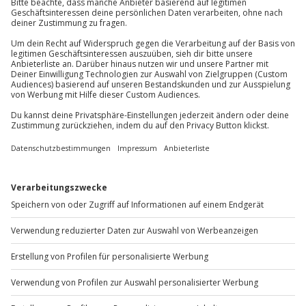
Mühldorfstraße 8
81671
München
Ausrüstung & Kleidung
Mitzubringen: sportliches Schuhwerk
Du erreichst uns telefonisch zu folgenden Zeiten,
Wird gestellt: Helm mit Sprechfunk
außer an bundesweiten Feiertagen:
Mo-Fr: 8-20 Uhr | Sa: 10-16 Uhr
Teilnehmer
Gutschein gültig für 1 Person
Du möchtest als Firma bestellen?
Gruppengröße: 10-20 Personen
Zuschauer möglich (kostenlos)
Sichere Dir attraktive Firmenkunden Vorteile.
+49 89 / 60 60 89 700
Mo-Fr: 9-17 Uhr
b2b@jochen-schweizer.de
www.b2b.jochen-schweizer.de/