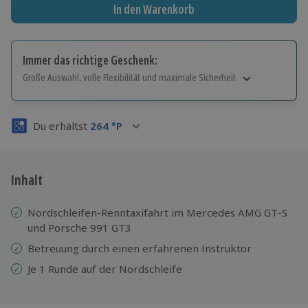
In den Warenkorb
Immer das richtige Geschenk:
Große Auswahl, volle Flexibilität und maximale Sicherheit
Große Auswahl
Über 9.000 Erlebnisse.
Du erhältst
264
°P
Volle Flexibilität
Jeder Gutschein für alle Erlebnisse einlösbar.
Maximale Sicherheit
3 Jahre gültig & verlängerbar.
Inhalt
Nordschleifen-Renntaxifahrt im Mercedes AMG GT-S
und Porsche 991 GT3
Betreuung durch einen erfahrenen Instruktor
Je 1 Runde auf der Nordschleife