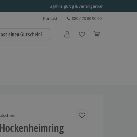
3 Jahre gültig & verlängerbar
Kontakt
089 / 70 80 90 90
hast einen Gutschein?
Benutzerkonto
utschein
 Hockenheimring