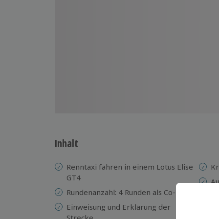
Inhalt
Renntaxi fahren in einem Lotus Elise
Kr
GT4
Au
Rundenanzahl: 4 Runden als Co-Pilot
Ze
Einweisung und Erklärung der
Strecke