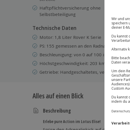
Haftpflichtversicherung ohne
Selbstbeteiligung
Technische Daten
Motor: 1,8 Liter Rover K Serie
PS: 155 gemessen an den Radnaben
Beschleunigung: von 0 auf 100 in 4,5 sek.
Höchstgeschwindigkeit: 203 km/h
Getriebe: Handgeschaltetes, verkürztes 6-
Alles auf einen Blick
Beschreibung
Erlebe pure Action im Lotus Elise!
Spüre den Adrenalinkick auf dem Hockenh