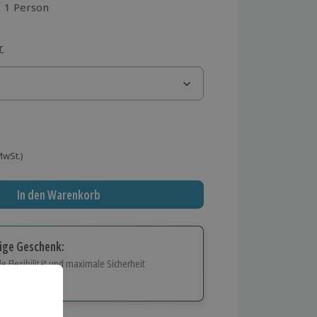
1 Person
aus 1 Bewertungen
r
 MwSt.)
In den Warenkorb
tige Geschenk:
e Flexibilität und maximale Sicherheit
hl
bnisse.