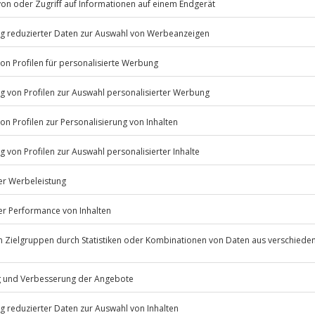
Die Einweisung und
vor. Mit Schutzhelm ausgestattet,
 in diesem Sportwagen. Nach dem
p als Souvenir. Der Lotus Elise
eunigung von 0 auf 100 km/h in
eschwindigkeit von über 200
Trau dich, Sportwagen fahren neu
Listenansicht
© OpenStreetMaps
ügbar.
icht