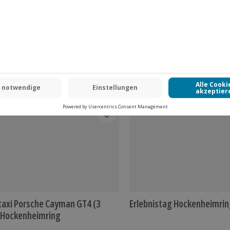
www.b2b.jochen-schweizer.de/
(kostenlos)
axi Porsche Cayman GT4 (3
Erlebnistag Hockenheimri
 Hockenheimring