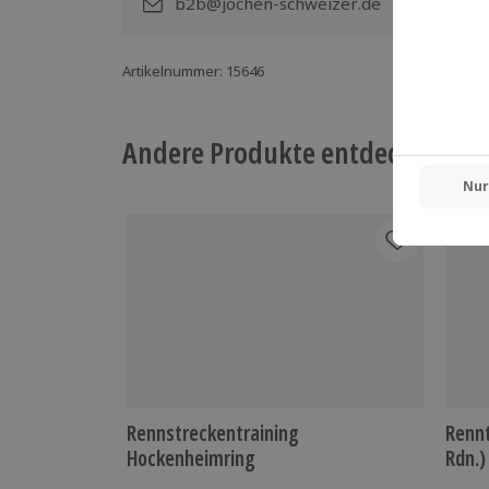
b2b@jochen-schweizer.de
Gruppengröße: 1-6 Personen
5 Zuschauer/Begleitpersonen möglich 
Artikelnummer
:
15646
Andere Produkte entdecken
Rennstreckentraining
Rennt
Hockenheimring
Rdn.)