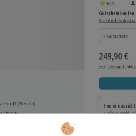
5
(1)
5 Sterne von 5 
Gutschein kaufen
Flexibel einlösba
1 Gutschein
1 Gutschein
1 Gutschein
249,90 €
zzgl. Versand
(inkl.
aftstoff (Benzin)
Immer das rich
srüstung
Große Auswahl, voll
it für Erinnerungsfotos
Große Auswa
Über 9.000 Erle