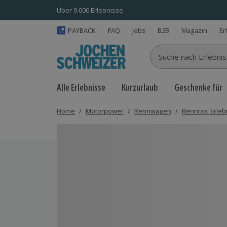
Über 9.000 Erlebnisse
PAYBACK
FAQ
Jobs
B2B
Magazin
Er
Suche nach Erlebnisse
Alle Erlebnisse
Kurzurlaub
Geschenke für
Home
/
Motorpower
/
Rennwagen
/
Renntaxi Erleb
Bild 1 von 3