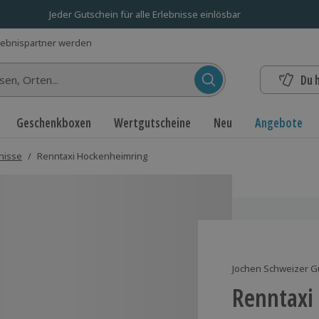
Jeder Gutschein für alle Erlebnisse einlösbar
lebnispartner werden
Du 
n...
Geschenkboxen
Wertgutscheine
Neu
Angebote
nisse
/
Renntaxi Hockenheimring
Jochen Schweizer G
Renntaxi