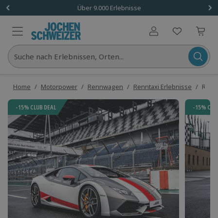
Über 9.000 Erlebnisse
Benutzerkonto
Suche nach Erlebnissen, Orten...
Home
/
Motorpower
/
Rennwagen
/
Renntaxi Erlebnisse
/
Rennt
-15% CLUB DEAL
-15% CLU