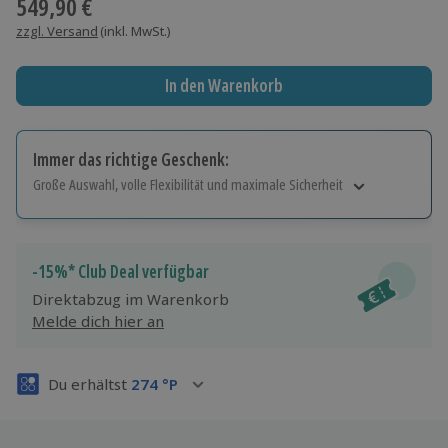
549,90 €
zzgl. Versand
(inkl. MwSt.)
In den Warenkorb
Immer das richtige Geschenk:
Große Auswahl, volle Flexibilität und maximale Sicherheit
Große Auswahl
Über 9.000 Erlebnisse.
Volle Flexibilität
-15%* Club Deal verfügbar
Jeder Gutschein für alle Erlebnisse einlösbar.
Direktabzug im Warenkorb
Maximale Sicherheit
Melde dich hier an
3 Jahre gültig & verlängerbar.
Du erhältst
274
°P