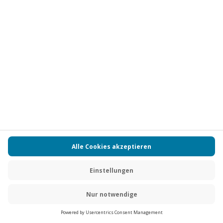
Vertrag widerrufen
FAQs
Kontakt
Zahlungsarten
Über uns
Magazin
Jobs
Partnerprogramm
PAYBACK
Versand und Lieferung
Presse
AGB
Cookie Einstellungen
Datenschutz
Nutzungsbedingungen
Online-Marktplatz
Barrierefreiheit
Grounding Page
Compliance
Impressum
RECHNUNG