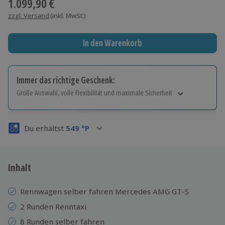
1.099,90 €
zzgl. Versand
(inkl. MwSt.)
In den Warenkorb
Immer das richtige Geschenk:
Große Auswahl, volle Flexibilität und maximale Sicherheit
Große Auswahl
Über 9.000 Erlebnisse.
Du erhältst
549
°P
Volle Flexibilität
Jeder Gutschein für alle Erlebnisse einlösbar.
Maximale Sicherheit
3 Jahre gültig & verlängerbar.
Inhalt
Rennwagen selber fahren Mercedes AMG GT-S
2 Runden Renntaxi
8 Runden selber fahren