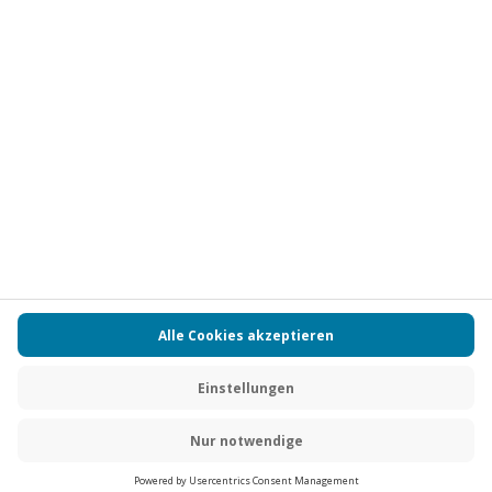
Vertrag widerrufen
FAQs
Kontakt
Zahlungsarten
Über uns
Magazin
Jobs
Partnerprogramm
PAYBACK
Versand und Lieferung
Presse
AGB
Cookie Einstellungen
Datenschutz
Nutzungsbedingungen
Online-Marktplatz
Barrierefreiheit
Grounding Page
Compliance
Impressum
RECHNUNG