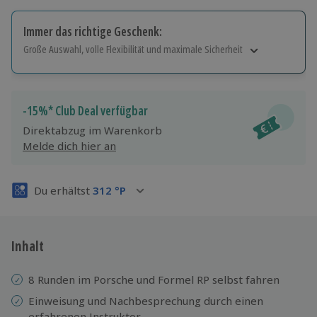
Immer das richtige Geschenk:
Große Auswahl, volle Flexibilität und maximale Sicherheit
Große Auswahl
Über 9.000 Erlebnisse.
Volle Flexibilität
-15%* Club Deal verfügbar
Jeder Gutschein für alle Erlebnisse einlösbar.
Direktabzug im Warenkorb
Maximale Sicherheit
Melde dich hier an
3 Jahre gültig & verlängerbar.
Du erhältst
312
°P
Inhalt
8 Runden im Porsche und Formel RP selbst fahren
Einweisung und Nachbesprechung durch einen
erfahrenen Instruktor