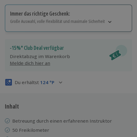
Immer das richtige Geschenk:
Große Auswahl, volle Flexibilität und maximale Sicherheit
Große Auswahl
Über 9.000 Erlebnisse.
Volle Flexibilität
-15%* Club Deal verfügbar
Jeder Gutschein für alle Erlebnisse einlösbar.
Direktabzug im Warenkorb
Maximale Sicherheit
Melde dich hier an
3 Jahre gültig & verlängerbar.
Du erhältst
124
°P
Inhalt
Betreuung durch einen erfahrenen Instruktor
50 Freikilometer