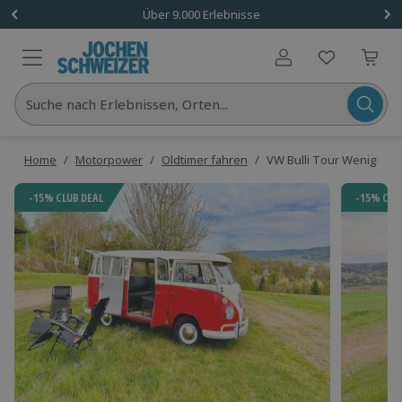
Über 9.000 Erlebnisse
Benutzerkonto
Suche nach Erlebnissen, Orten...
Home
/
Motorpower
/
Oldtimer fahren
/
VW Bulli Tour Wenighösb
-15% CLUB DEAL
-15% CLU