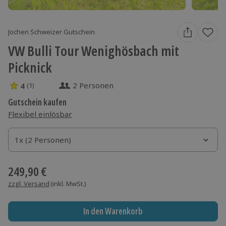
Jochen Schweizer Gutschein
VW Bulli Tour Wenighösbach mit
Picknick
2 Personen
4
(1)
4 Sterne von 5 aus 1 Bewertungen
Gutschein kaufen
Flexibel einlösbar
1x (2 Personen)
1x (2 Personen)
1x (2 Personen)
249,90 €
zzgl. Versand
(inkl. MwSt.)
In den Warenkorb