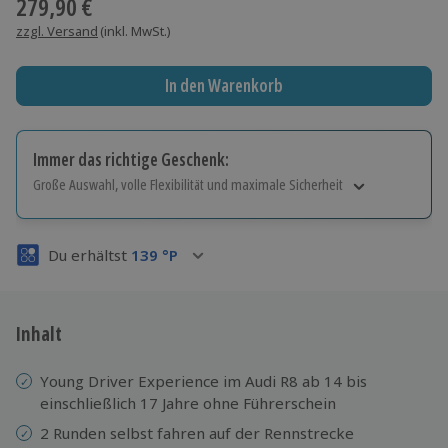
279,90 €
zzgl. Versand
(inkl. MwSt.)
In den Warenkorb
Immer das richtige Geschenk:
Große Auswahl, volle Flexibilität und maximale Sicherheit
Große Auswahl
Über 9.000 Erlebnisse.
Du erhältst
139
°P
Volle Flexibilität
Jeder Gutschein für alle Erlebnisse einlösbar.
Maximale Sicherheit
3 Jahre gültig & verlängerbar.
Inhalt
Young Driver Experience im Audi R8 ab 14 bis
einschließlich 17 Jahre ohne Führerschein
2 Runden selbst fahren auf der Rennstrecke