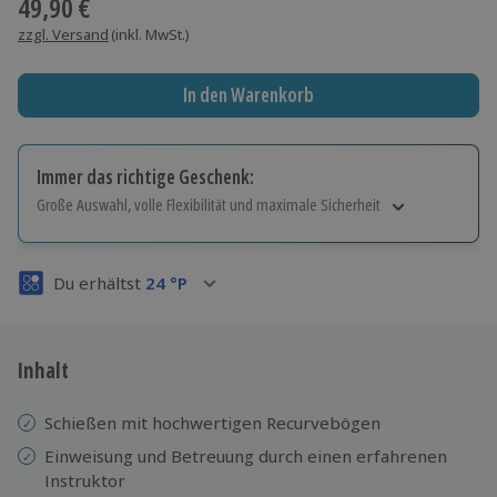
49,90 €
zzgl. Versand
(inkl. MwSt.)
In den Warenkorb
Immer das richtige Geschenk:
Große Auswahl, volle Flexibilität und maximale Sicherheit
Große Auswahl
Über 9.000 Erlebnisse.
Du erhältst
24
°P
Volle Flexibilität
Jeder Gutschein für alle Erlebnisse einlösbar.
Maximale Sicherheit
3 Jahre gültig & verlängerbar.
Inhalt
Schießen mit hochwertigen Recurvebögen
Einweisung und Betreuung durch einen erfahrenen
Instruktor