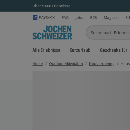
Über 9.000 Erlebnisse
PAYBACK
FAQ
Jobs
B2B
Magazin
Er
Suche nach Erlebnisse
Alle Erlebnisse
Kurzurlaub
Geschenke für
Home
/
Outdoor Aktivitäten
/
Houserunning
/
Hous
Bild 1 von 8