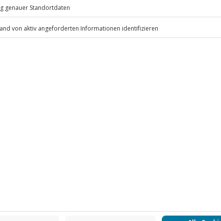
lossene Kleidung (Kapuzenpulli,
schuhe (Finger geschlossen)
.
dschuhe (können käuflich erworben
Fr: 9-17 Uhr
www.b2b.jochen-schweizer.de/
 CLUB DEAL