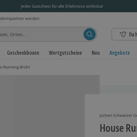
Jeder Gutschein für alle Erlebnisse einlösbar
lebnispartner werden
Du 
n...
Geschenkboxen
Wertgutscheine
Neu
Angebote
e Running Brühl
Jochen Schweizer G
House Ru