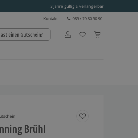
3 Jahre gültig & verlängerbar
Kontakt
089 / 70 80 90 90
hast einen Gutschein?
Benutzerkonto
utschein
nning Brühl