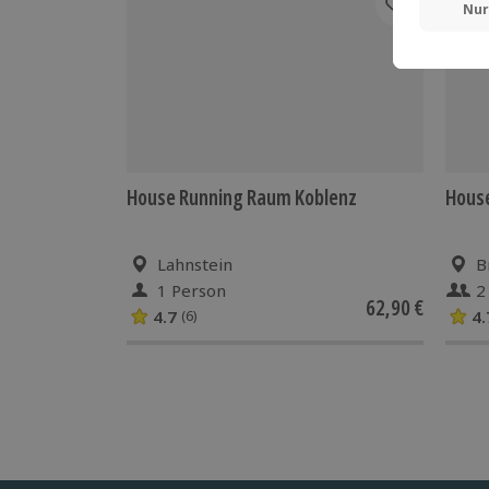
House Running Raum Koblenz
House
Lahnstein
B
1 Person
2
62,90 €
4.7
4.
(6)