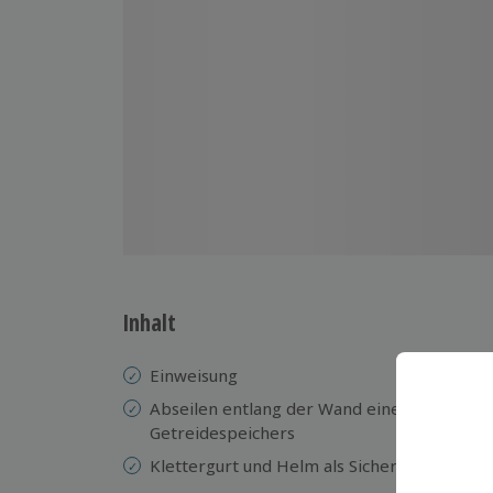
Inhalt
Einweisung
Abseilen entlang der Wand eines 50 Meter
Getreidespeichers
Klettergurt und Helm als Sicherheitsausrüs