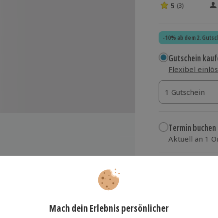
5
(3)
5 Sterne von 5 
-10% ab dem 2. Gutsc
Gutschein kauf
Flexibel einlö
1 Gutschein
1 Gutschein
1 Gutschein
Termin buchen
Aktuell an 1 O
Wähle im nächs
62,90 €
 hohen, ehemaligen
zzgl. Versand
(inkl.
tung