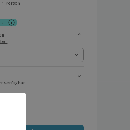
1 Person
aus 3 Bewertungen
hein
en
sbar
rt verfügbar
ten Schritt einen Termin aus
 MwSt.)