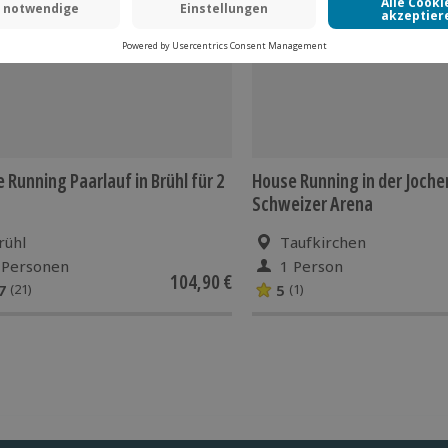
 Running Paarlauf in Brühl für 2
House Running in der Joche
Schweizer Arena
rühl
Taufkirchen
 Personen
1 Person
104,90 €
7
5
(21)
(1)