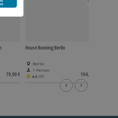
n
House Running Berlin
Kletters
Brühl
Berlin
Brüh
1 Person
1 Pe
79,90 €
104,90 €
4.6
4.8
(23)
(6