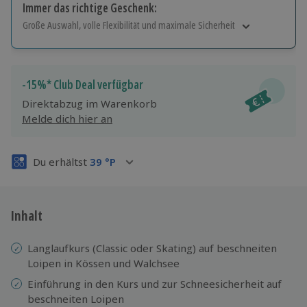
Immer das richtige Geschenk:
Große Auswahl, volle Flexibilität und maximale Sicherheit
Große Auswahl
Über 9.000 Erlebnisse.
Volle Flexibilität
-15%* Club Deal verfügbar
Jeder Gutschein für alle Erlebnisse einlösbar.
Direktabzug im Warenkorb
Maximale Sicherheit
Melde dich hier an
3 Jahre gültig & verlängerbar.
Du erhältst
39
°P
Inhalt
Langlaufkurs (Classic oder Skating) auf beschneiten
Loipen in Kössen und Walchsee
Einführung in den Kurs und zur Schneesicherheit auf
beschneiten Loipen