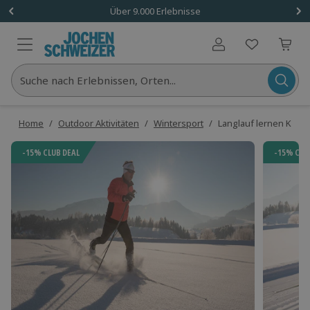
Über 9.000 Erlebnisse
Benutzerkonto
Suche nach Erlebnissen, Orten...
Home
/
Outdoor Aktivitäten
/
Wintersport
/
Langlauf lernen Kösse
-15% CLUB DEAL
-15% CLU