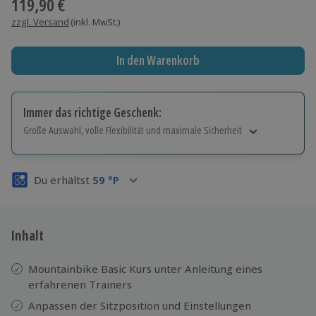
119,90 €
zzgl. Versand
(inkl. MwSt.)
In den Warenkorb
Immer das richtige Geschenk:
Große Auswahl, volle Flexibilität und maximale Sicherheit
Große Auswahl
Über 9.000 Erlebnisse.
Du erhältst
59
°P
Volle Flexibilität
Jeder Gutschein für alle Erlebnisse einlösbar.
Maximale Sicherheit
3 Jahre gültig & verlängerbar.
Inhalt
Mountainbike Basic Kurs unter Anleitung eines
erfahrenen Trainers
Anpassen der Sitzposition und Einstellungen