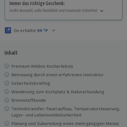
Immer das richtige Geschenk:
Große Auswahl, volle Flexibilität und maximale Sicherheit
Große Auswahl
Über 9.000 Erlebnisse.
Du erhältst
99
°P
Volle Flexibilität
Jeder Gutschein für alle Erlebnisse einlösbar.
Maximale Sicherheit
3 Jahre gültig & verlängerbar.
Inhalt
Premium Wildnis Kocherlebnis
Betreuung durch einen erfahrenen Instruktor
Sicherheitsbriefing
Wanderung zum Kochplatz & Naturerkundung
Brennstoffkunde
Techniktransfer: Feueraufbau, Temperatursteuerung,
Lager- und Lebensmittelsicherheit
Planung und Zubereitung eines mehrgängigen Menüs