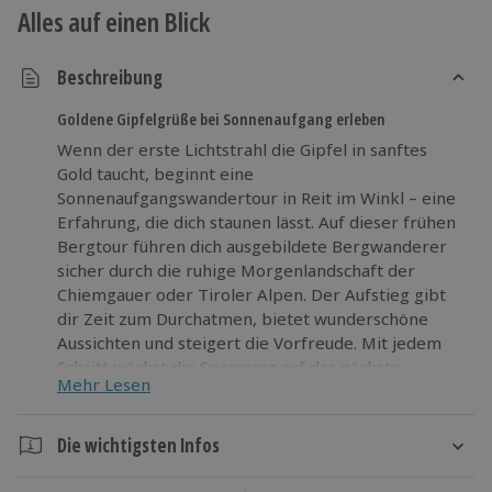
Alles auf einen Blick
Beschreibung
Goldene Gipfelgrüße bei Sonnenaufgang erleben
Wenn der erste Lichtstrahl die Gipfel in sanftes
Gold taucht, beginnt eine
Sonnenaufgangswandertour in Reit im Winkl – eine
Erfahrung, die dich staunen lässt. Auf dieser frühen
Bergtour führen dich ausgebildete Bergwanderer
sicher durch die ruhige Morgenlandschaft der
Chiemgauer oder Tiroler Alpen. Der Aufstieg gibt
dir Zeit zum Durchatmen, bietet wunderschöne
Aussichten und steigert die Vorfreude. Mit jedem
Schritt wächst die Spannung auf das nächste
Mehr Lesen
Highlight: Ein herzhaftes Frühstück auf einer urigen
Alm erwartet dich oben als wohlverdiente
Belohnung. Während du den Ausblick genießt und
Die wichtigsten Infos
die Ruhe aufsaugst, wird der Morgen zu einem
Dauer
außergewöhnlichen Erlebnis. Lass dir dieses