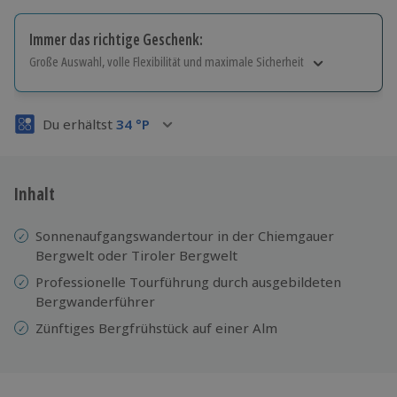
Immer das richtige Geschenk:
Große Auswahl, volle Flexibilität und maximale Sicherheit
Große Auswahl
Über 9.000 Erlebnisse.
Du erhältst
34
°P
Volle Flexibilität
Jeder Gutschein für alle Erlebnisse einlösbar.
Maximale Sicherheit
3 Jahre gültig & verlängerbar.
Inhalt
Sonnenaufgangswandertour in der Chiemgauer
Bergwelt oder Tiroler Bergwelt
Professionelle Tourführung durch ausgebildeten
Bergwanderführer
Zünftiges Bergfrühstück auf einer Alm