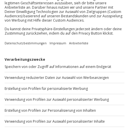
Wird gestellt: Wanderstöcke
Du möchtest als Firma bestellen?
Teilnehmer
Gutschein gültig für 1 Person
Sichere Dir attraktive Firmenkunden Vorteile.
Gruppengröße: 5 bis 12 Personen
+49 89 / 60 60 89 700
Mo-Fr: 9-17 Uhr
b2b@jochen-schweizer.de
www.b2b.jochen-schweizer.de/
Artikelnummer
:
13845
Andere Produkte entdecken