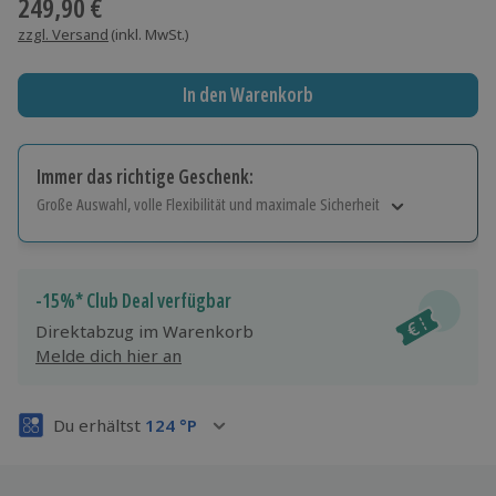
249,90 €
zzgl. Versand
(inkl. MwSt.)
In den Warenkorb
Immer das richtige Geschenk:
Große Auswahl, volle Flexibilität und maximale Sicherheit
Große Auswahl
Über 9.000 Erlebnisse.
Volle Flexibilität
-15%* Club Deal verfügbar
Jeder Gutschein für alle Erlebnisse einlösbar.
Direktabzug im Warenkorb
Maximale Sicherheit
Melde dich hier an
3 Jahre gültig & verlängerbar.
Du erhältst
124
°P