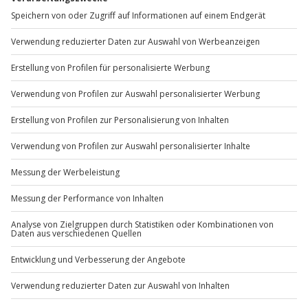
Mo-Fr: 8-20 Uhr | Sa: 10-16 Uhr
Teilnehmer
Gutschein gültig für 1 Person
Gruppengröße: 5–20 Personen
Du möchtest als Firma bestellen?
Sichere Dir attraktive Firmenkunden Vorteile.
+49 89 / 60 60 89 700
Mo-Fr: 9-17 Uhr
b2b@jochen-schweizer.de
www.b2b.jochen-schweizer.de/
Artikelnummer
:
48419
Andere Produkte entdecken