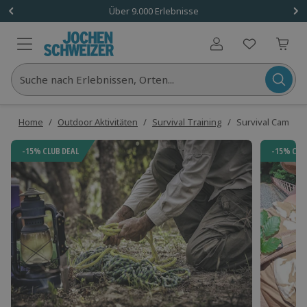
Über 9.000 Erlebnisse
Benutzerkonto
Suche nach Erlebnissen, Orten...
Home
/
Outdoor Aktivitäten
/
Survival Training
/
Survival Camp Ho
-15% CLUB DEAL
-15% CLU