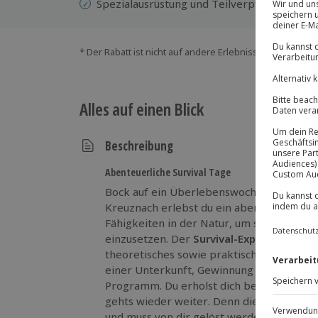
Spezialausrüstung und Teilverpflegung (Frü
* Der Rabatt ist nicht auf andere Erlebnisse bei der Ein
Alles auf einen Blick
Beschreibung
Abenteuerliche Survival Tage
Bock auf ein Überlebenswochenende mit 
Kreuznach erlebst du ein abenteuerreiches
Fähigkeiten in der Natur, um sie im Erns
einzusetzen. Der
Survival-Experte betreu
theoretisches sowie praktisches Wissen. 
einer Unterkunft, Gewinnung von Trinkw
Programm. Du erholst dich bei der Teilve
gehts wieder weiter. Denn die nächste He
und muss von dir gelöst werden.