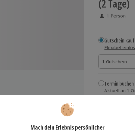
(2 Tage)
1 Person
Gutschein kauf
Flexibel einlö
1 Gutschein
1 Gutschein
1 Gutschein
Termin buchen
Aktuell an 1 O
Wähle im nächs
tung
249,90 €
ientierung, Bau einer Unterkunft,
rinkwasser/Nahrung und mehr
zzgl. Versand
(inkl.
l-Experten