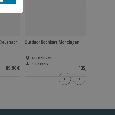
Kreuznach
Outdoor Kochkurs Monzingen
Surviva
Monzingen
Hor
1 Person
1 Pe
89,90 €
135,90 €