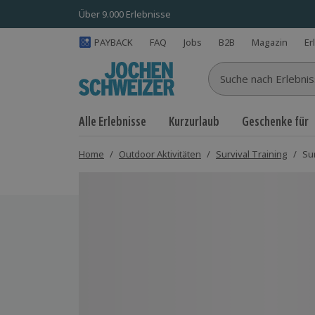
Über 9.000 Erlebnisse
PAYBACK
FAQ
Jobs
B2B
Magazin
Er
Suche nach Erlebnisse
Alle Erlebnisse
Kurzurlaub
Geschenke für
Home
/
Outdoor Aktivitäten
/
Survival Training
/
Su
Bild 1 von 5