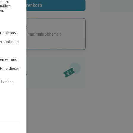
In den Warenkorb
tige Geschenk:
e Flexibilität und maximale Sicherheit
hl
bnisse.
ität
l verfügbar
 für alle Erlebnisse einlösbar.
im Warenkorb
herheit
r an
& verlängerbar.
124
°P