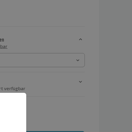
en
sbar
rt verfügbar
ten Schritt einen Termin aus
 MwSt.)