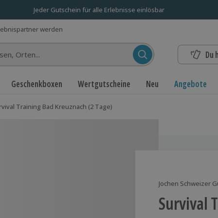
Jeder Gutschein für alle Erlebnisse einlösbar
lebnispartner werden
Du 
n...
Geschenkboxen
Wertgutscheine
Neu
Angebote
rvival Training Bad Kreuznach (2 Tage)
Jochen Schweizer G
Survival 