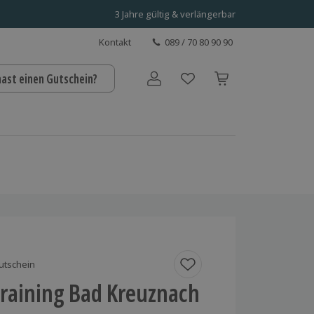
3 Jahre gültig & verlängerbar
Kontakt
089 / 70 80 90 90
hast einen Gutschein?
Benutzerkonto
utschein
Training Bad Kreuznach