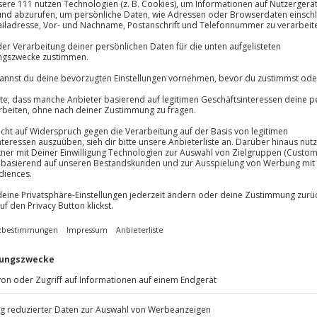
hstück, Abendessen) vor Ort
lösung übertragbar.
Details
Immer das rich
Große Auswahl, voll
Große Auswa
Über 9.000 Erle
Volle Flexibil
-15%* Club Dea
Jeder Gutschein
Direktabzug 
Maximale Sic
Melde dich hie
Übernachtung im Wald? In Bad
3 Jahre gültig 
 Survival-Training. Du erlernst
tfall in Outdoor-Umgebungen
Du erhältst
t dich
und lehrt dich
Grundlagen wie Orientierung, Bau
asser und mehr stehen auf dem
rpflegung vor Ort, und schon
rausforderung steht vor der Tür