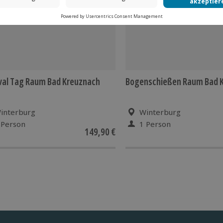
val Tag Raum Bad Kreuznach
Bogenschießen Raum Bad 
interburg
Winterburg
 Person
1 Person
149,90 €