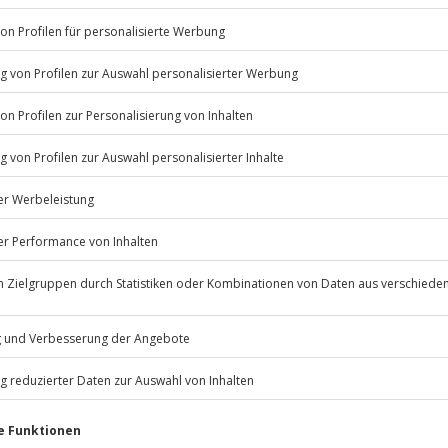
euer
? Dann rein in die
age in Bad Kreuznach beginnen!
Listenansicht
© OpenStreetMaps
icht
erfügbar
Jochen Schweizer
GmbH
rfassung
Mühldorfstraße 8
81671
München
eiten, außer an bundesweiten