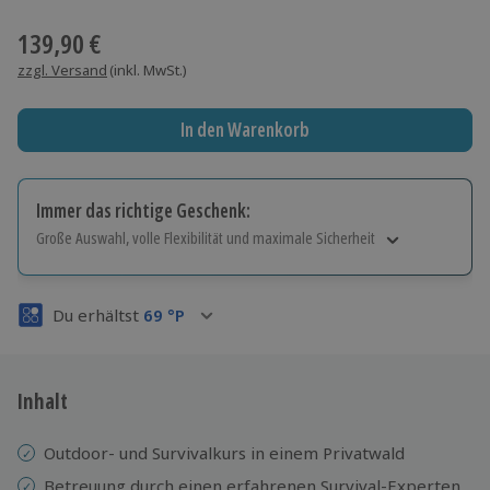
Wähle im nächsten Schritt einen Termin aus
139,90 €
zzgl. Versand
(inkl. MwSt.)
In den Warenkorb
Immer das richtige Geschenk:
Große Auswahl, volle Flexibilität und maximale Sicherheit
Große Auswahl
Über 9.000 Erlebnisse.
Du erhältst
69
°P
Volle Flexibilität
Jeder Gutschein für alle Erlebnisse einlösbar.
Maximale Sicherheit
3 Jahre gültig & verlängerbar.
Inhalt
Outdoor- und Survivalkurs in einem Privatwald
Betreuung durch einen erfahrenen Survival-Experten