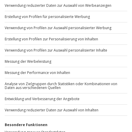
Du möchtest als Firma bestellen?
Sichere Dir attraktive Firmenkunden Vorteile.
+49 89 / 60 60 89 700
Mo-Fr: 9-17 Uhr
b2b@jochen-schweizer.de
www.b2b.jochen-schweizer.de/
Artikelnummer
:
43508
Andere Produkte entdecken