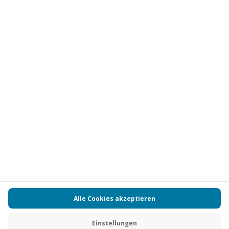
Vertrag widerrufen
FAQs
Kontakt
Zahlungsarten
Über uns
Magazin
Jobs
Partnerprogramm
PAYBACK
Versand und Lieferung
Presse
AGB
Cookie Einstellungen
Datenschutz
Nutzungsbedingungen
Online-Marktplatz
Barrierefreiheit
Grounding Page
Compliance
Impressum
RECHNUNG