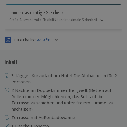
Immer das richtige Geschenk:
Große Auswahl, volle Flexibilität und maximale Sicherheit
Große Auswahl
Über 9.000 Erlebnisse.
Du erhältst
419
°P
Volle Flexibilität
Jeder Gutschein für alle Erlebnisse einlösbar.
Maximale Sicherheit
3 Jahre gültig & verlängerbar.
Inhalt
3-tägiger Kurzurlaub im Hotel Die Alpbacherin für 2
Personen
2 Nächte im Doppelzimmer Bergwelt (Betten auf
Rollen mit der Möglichkeiten, das Bett auf die
Terrasse zu schieben und unter freiem Himmel zu
nächtigen)
Terrasse mit Außenbadewanne
1 Flasche Prosecco