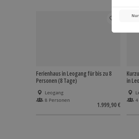
Ferienhaus in Leogang für bis zu 8
Kurz
Personen (8 Tage)
in Le
Leogang
L
8 Personen
4
1.999,90 €