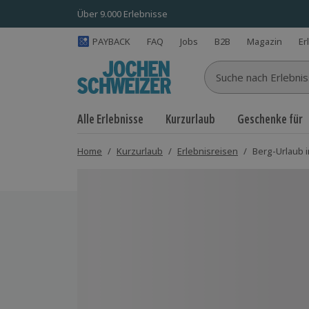
Über 9.000 Erlebnisse
PAYBACK
FAQ
Jobs
B2B
Magazin
Er
Suche nach Erlebnisse
Alle Erlebnisse
Kurzurlaub
Geschenke für
Home
/
Kurzurlaub
/
Erlebnisreisen
/
Berg-Urlaub 
Bild 1 von 8