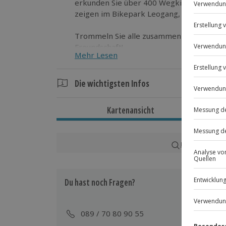
erkunden Sie über 400 Wegkilometer. Am
zeigen im Bikepark Leogang, dass Sie Ihr
Trommeln Sie alle zusammen und singen 
Freundschaft!
Mehr Lesen
Die wichtigsten Infos
Dauer
Kartenansicht
4 Tage
3 Nächte
Karte in Großans
Verfügbarkeit / Termine
Im Zeitraum vom 01.04. bis 15.12. zu
Du hast noch Fragen?
Teilnahmebedingungen
200 € Kaution
089 / 70 80 90 55
Nichtraucher-Ferienhaus