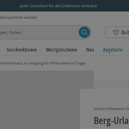
Jeder Gutschein für alle Erlebnisse einlösbar
lebnispartner werden
Du 
n...
Geschenkboxen
Wertgutscheine
Neu
Angebote
im Ferienhaus in Leogang für 8 Personen (4 Tage)
Jochen Schweizer G
Berg-Urla