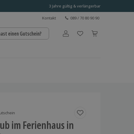
3 Jahre gültig & verlängerbar
Kontakt
089 / 70 80 90 90
hast einen Gutschein?
Benutzerkonto
utschein
ub im Ferienhaus in