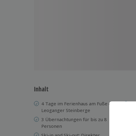
Inhalt
4 Tage im Ferienhaus am Fuße der
2 
Leoganger Steinberge
1 
3 Übernachtungen für bis zu 8
4 
Personen
Wo
Ski-in and Ski-out: Direkter