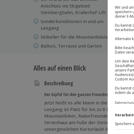
Fl
Anschluss ins Skigebiet:
Steinbergbahn, Krallerhof-Lift
Ko
Sonderkonditionen in und um
Kl
Leogang
Br
Skikeller für die Mountainbikes
Ha
Balkon, Terrasse und Garten
Alles auf einen Blick
Beschreibung
Der Gipfel für den ganzen Freundeskreis!
Jetzt heißt es alle Mann in die Berge. De
Leogang ist Platz für bis zu 8 Personen. A
Mountainbiker, Naturfreunde und Trekkin
Ferienhaus am Fuße der Steinberge zum 
unvergesslichen Kurzurlaub! Auf Schuste