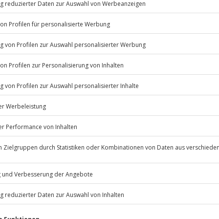
bitionierte Mountainbiker
 Mountainbike im Griff haben.
Sie gemeinsam ein Hoch auf Ihre
Listenansicht
© OpenStreetMaps
icht
 bestimmten Terminen verfügbar
Jochen Schweizer
GmbH
Mühldorfstraße 8