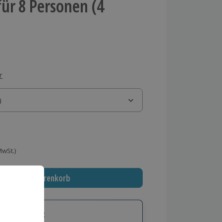
ür 8 Personen (4
r
)
)
 MwSt.)
In den Warenkorb
tige Geschenk: