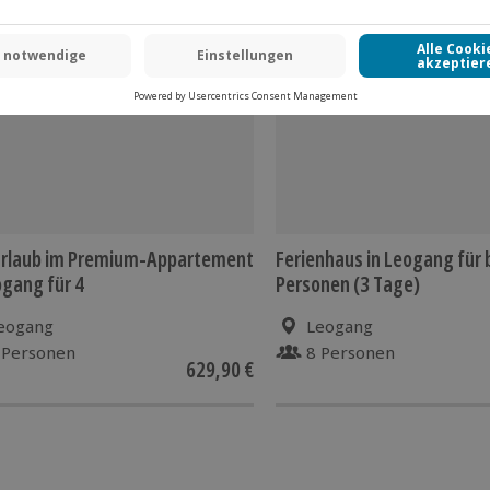
urlaub im Premium-Appartement
Ferienhaus in Leogang für b
ogang für 4
Personen (3 Tage)
eogang
Leogang
 Personen
8 Personen
629,90 €