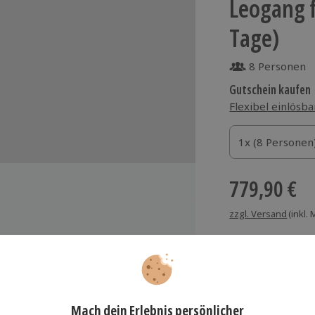
Leogang f
Tage)
8 Personen
Gutschein kaufen
Flexibel einlösba
1x (8 Personen)
1x (8 Personen
1x (8 Personen
779,90 €
zzgl. Versand
(inkl.
Bäder: 1 x Dusche, 1 x Badewanne
separates WC
Schlafzimmer
Immer das rich
hn-, Essraum mit offener Küche