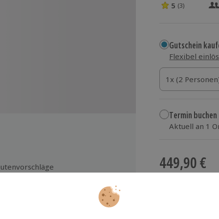
5
(3)
5 Sterne von 5 
Gutschein kauf
Flexibel einlö
1x (2 Personen)
1x (2 Personen
1x (2 Personen
Termin buchen
Aktuell an 1 O
Wähle im nächs
449,90 €
utenvorschläge
zzgl. Versand
(inkl.
nweisung in das Fahrzeug und
bergabe
rsicherung (Vollkasko mit 2.500 €
 oder Teilkasko mit 500 € SB)