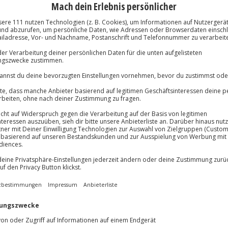
dreinigung
Immer das rich
Große Auswahl, voll
lösung übertragbar.
Details
Große Auswa
Über 9.000 Erle
Volle Flexibil
-15%* Club Dea
Jeder Gutschein
Direktabzug 
Maximale Sic
Melde dich hie
3 Jahre gültig 
wer!
Du erhältst
 bietet euch die Möglichkeit frei
ein zu reisen. Mit einer
könnt ihr nach Lust und Laune an
nd die Umgebung genießen. Eine
 der Ostsee ist der Höhepunkt
gabenteuer im Vater aller Bullis
ng und garantiert somit ein