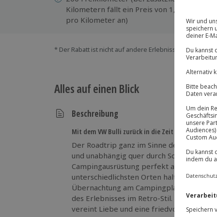
Kilometern fällt ein Preis von 1,00 €
En
pro Kilometer an)
* Der Rabatt ist nicht auf andere Erlebnisse bei der Ein
Alles auf einen Blick
Beschreibung
Mit dem VW Bulli zurück in die Zeit der Flower Po
Der Roadtrip ganz im Sinne der 70er Jahre
und unabhängig quer durch Schleswig-Holst
Campingausrüstung perfekt ausgestattet, 
unterschiedlichsten Orten halt machen u
Übernachtung am Campingplatz direkt an
des Erlebnisses im Retro-Stil. Das Campin
vereint Liebe und eine friedvolle Umgebu