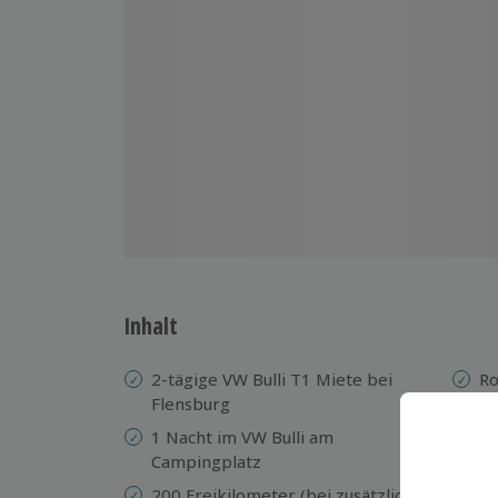
Inhalt
2-tägige VW Bulli T1 Miete bei
Ro
Flensburg
Ei
1 Nacht im VW Bulli am
Ü
Campingplatz
Ve
200 Freikilometer (bei zusätzlichen
SB