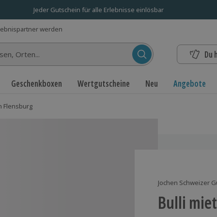
Jeder Gutschein für alle Erlebnisse einlösbar
lebnispartner werden
Du 
n...
Geschenkboxen
Wertgutscheine
Neu
Angebote
en Flensburg
Jochen Schweizer G
Bulli mie