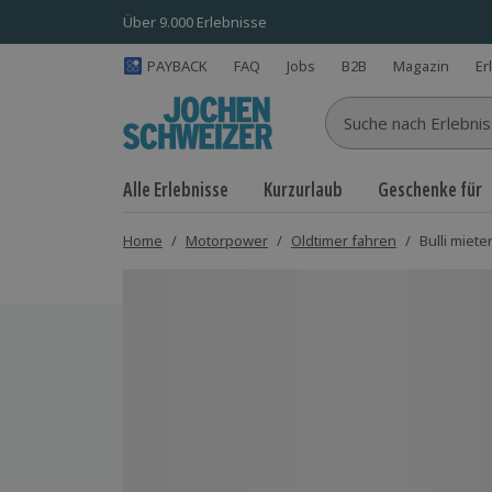
Über 9.000 Erlebnisse
PAYBACK
FAQ
Jobs
B2B
Magazin
Er
Suche nach Erlebnisse
Alle Erlebnisse
Kurzurlaub
Geschenke für
Home
/
Motorpower
/
Oldtimer fahren
/
Bulli miet
Bild 1 von 5