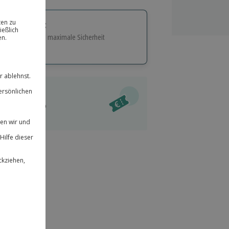
tige Geschenk:
e Flexibilität und maximale Sicherheit
hl
bnisse.
ität
l verfügbar
 für alle Erlebnisse einlösbar.
im Warenkorb
herheit
r an
& verlängerbar.
224
°P