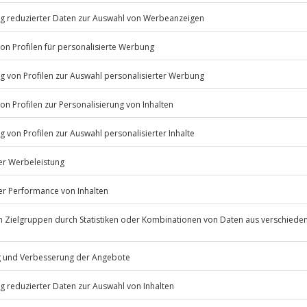
Sinne der 70er Jahre? Steig ein
er Feeling.
r bis 12:30 Uhr des Folgetages)
em Sound
Listenansicht
rr und Besteck
minen verfügbar.
© OpenStreetMaps
icht