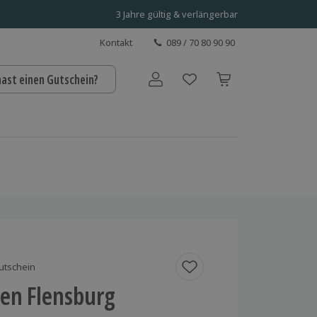
3 Jahre gültig & verlängerbar
Kontakt
089 / 70 80 90 90
hast einen Gutschein?
Benutzerkonto
utschein
ten Flensburg