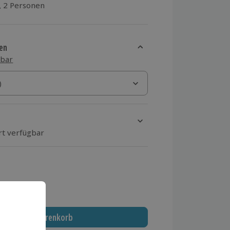
2 Personen
aus 3 Bewertungen
en
sbar
)
)
rt verfügbar
ten Schritt einen Termin aus
 MwSt.)
In den Warenkorb