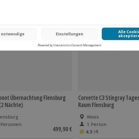
-15% CLUB DEAL
boot Übernachtung Flensburg
Corvette C3 Stingray Tage
 (2 Nächte)
Raum Flensburg
lensburg
Wees
 Personen
1 Person
499,90 €
4.3
(4)