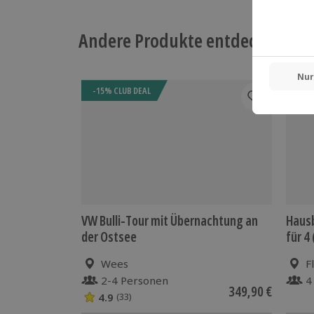
Andere Produkte entdecken
-15% CLUB DEAL
VW Bulli-Tour mit Übernachtung an
Haus
der Ostsee
für 4
Wees
F
2-4 Personen
4
349,90 €
4.9
(33)