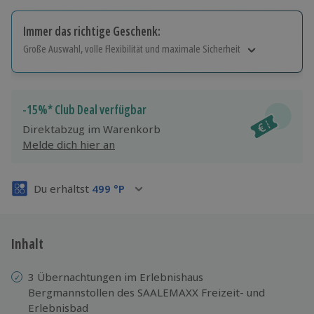
Immer das richtige Geschenk:
Große Auswahl, volle Flexibilität und maximale Sicherheit
Große Auswahl
Über 9.000 Erlebnisse.
Volle Flexibilität
-15%* Club Deal verfügbar
Jeder Gutschein für alle Erlebnisse einlösbar.
Direktabzug im Warenkorb
Maximale Sicherheit
Melde dich hier an
3 Jahre gültig & verlängerbar.
Du erhältst
499
°P
Inhalt
3 Übernachtungen im Erlebnishaus
Bergmannstollen des SAALEMAXX Freizeit- und
Erlebnisbad