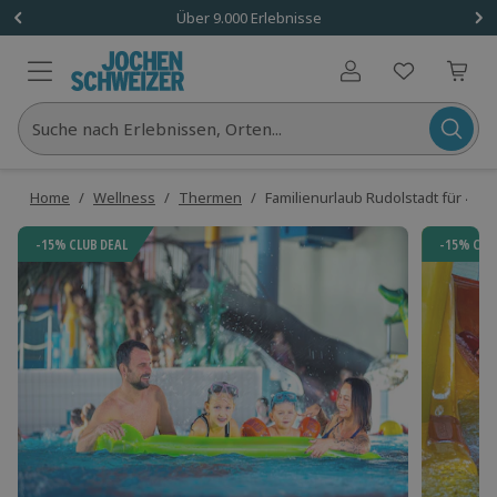
Über 9.000 Erlebnisse
Benutzerkonto
Suche nach Erlebnissen, Orten...
Home
/
Wellness
/
Thermen
/
Familienurlaub Rudolstadt für 4 (3 
-15% CLUB DEAL
-15% CLU