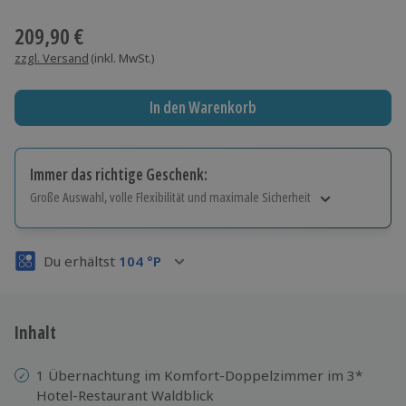
Wähle im nächsten Schritt einen Termin aus
209,90 €
zzgl. Versand
(inkl. MwSt.)
In den Warenkorb
Immer das richtige Geschenk:
Große Auswahl, volle Flexibilität und maximale Sicherheit
Große Auswahl
Über 9.000 Erlebnisse.
Du erhältst
104
°P
Volle Flexibilität
Jeder Gutschein für alle Erlebnisse einlösbar.
Maximale Sicherheit
3 Jahre gültig & verlängerbar.
Inhalt
1 Übernachtung im Komfort-Doppelzimmer im 3*
Hotel-Restaurant Waldblick