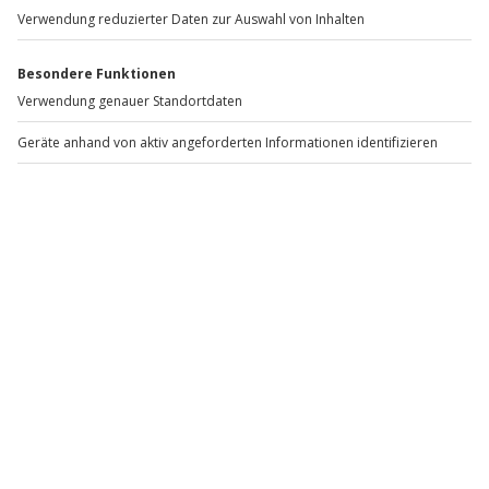
Neue Städte entdecken
Ab ins Grüne
Klein aber Fein Übernachten
Einzigartige Unterkünfte
Dein Abenteuer beginnt: Kurztrips für Aktive
Du brauchst keinen zweiwöchigen Urlaub, um den
Kopf freizubekommen – manchmal reicht ein
Wochenende, das nach Freiheit riecht: morgens raus in
die Natur, Puls hoch, Blick weit.
Kurztrips für Aktive
sind genau dafür gemacht: wenige Tage, volle
Intensität. Statt „mal schauen“ gibt’s hier Bewegung,
frische Luft und dieses gute Gefühl, abends angenehm
erschöpft ins Bett zu fallen.
Ob du dich beim Wandern Schritt für Schritt nach oben
arbeitest, mit dem MTB neue Trails entdeckst oder
am Wasser endlich wieder den Alltag vergisst: Ein
aktiver Kurztrip ist eine kleine Auszeit mit großer