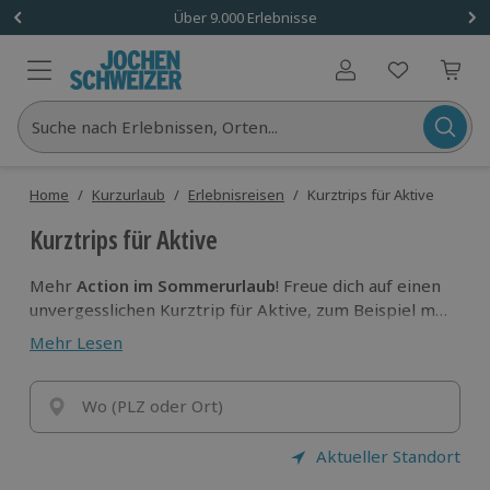
Über 9.000 Erlebnisse
Benutzerkonto
Suche nach Erlebnissen, Orten...
Home
/
Kurzurlaub
/
Erlebnisreisen
/
Kurztrips für Aktive
Kurztrips für Aktive
Mehr
Action im Sommerurlaub
! Freue dich auf einen
unvergesslichen Kurztrip für Aktive, zum Beispiel mit
einem aufregenden Fallschirmsprung oder mit
Mehr Lesen
feucht-fröhlichen Abenteuern beim
Segeln,
Canyoning, Rafting oder Stand-Up-Paddling
. Und für
Retro-Fans? Die erwartet ein Camping-Trip mit dem
Wo (PLZ oder Ort)
legendären VW Bulli!
Aktueller Standort