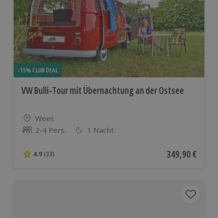
-15% CLUB DEAL
VW Bulli-Tour mit Übernachtung an der Ostsee
Standort
Wees
2-4 Pers.
1 Nacht
Anzahl der Teilnehmer
Aktueller Preis
349,90 €
4.9
(33)
4.9 von 5 Sternen basierend auf 33 Bewertungen