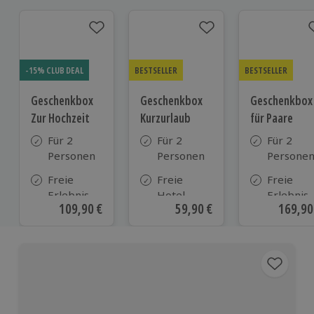
-15% CLUB DEAL
BESTSELLER
BESTSELLER
Geschenkbox
Geschenkbox
Geschenkbox
Zur Hochzeit
Kurzurlaub
für Paare
Für 2
Für 2
Für 2
Personen
Personen
Persone
Freie
Freie
Freie
Erlebnis-
Hotel-
Erlebnis-
Aktueller Preis
109,90 €
Aktueller Preis
59,90 €
Aktuell
169,90
Auswahl
Auswahl
Auswahl
an ca.
aus ca. 500
an ca. 86
610 Orten
Hotels in
Orten
Deutschland,
Österreich
und vielen
weiteren