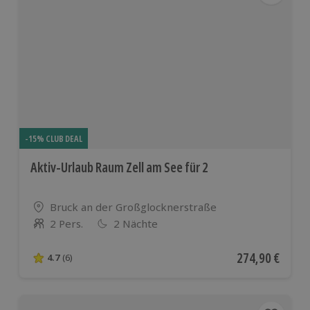
-15% CLUB DEAL
Aktiv-Urlaub Raum Zell am See für 2
Standort
Bruck an der Großglocknerstraße
2 Pers.
2 Nächte
Anzahl der Teilnehmer
Aktueller Preis
274,90 €
4.7
(6)
4.7 von 5 Sternen basierend auf 6 Bewertungen