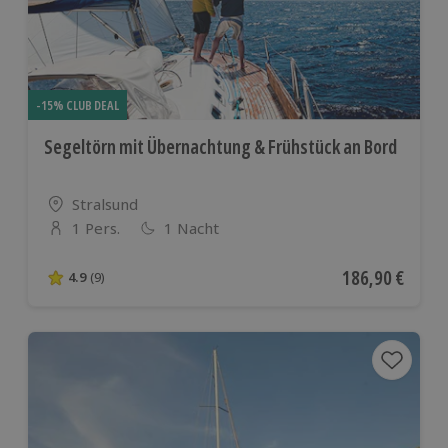
-15% CLUB DEAL
Segeltörn mit Übernachtung & Frühstück an Bord
Standort
Stralsund
1 Pers.
1 Nacht
Anzahl der Teilnehmer
Aktueller Preis
186,90 €
4.9
(9)
4.9 von 5 Sternen basierend auf 9 Bewertungen