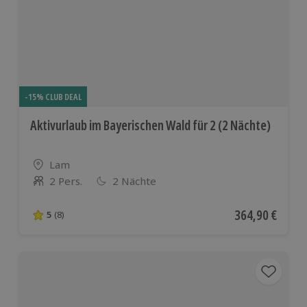
europäischen
Ländern
-15% CLUB DEAL
Aktivurlaub im Bayerischen Wald für 2 (2 Nächte)
Standort
Lam
2 Pers.
2 Nächte
Anzahl der Teilnehmer
Aktueller Preis
364,90 €
5
(8)
5 von 5 Sternen basierend auf 8 Bewertungen