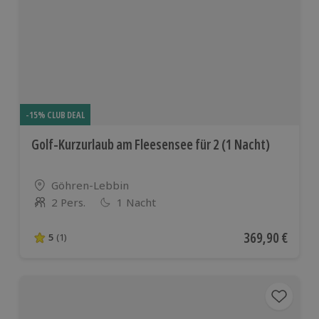
-15% CLUB DEAL
Golf-Kurzurlaub am Fleesensee für 2 (1 Nacht)
Standort
Göhren-Lebbin
2 Pers.
1 Nacht
Anzahl der Teilnehmer
Aktueller Preis
369,90 €
5
(1)
5 von 5 Sternen basierend auf 1 Bewertungen