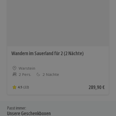
Wandern im Sauerland für 2 (2 Nächte)
Standort
Warstein
2 Pers.
2 Nächte
Anzahl der Teilnehmer
Aktueller Preis
289,90 €
4.5
(22)
4.5 von 5 Sternen basierend auf 22 Bewertungen
Passt immer:
Unsere Geschenkboxen