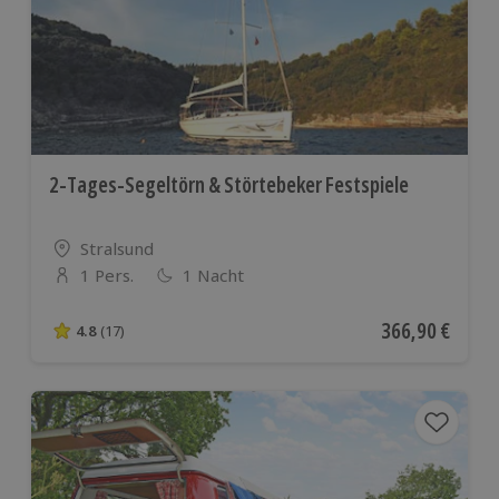
2-Tages-Segeltörn & Störtebeker Festspiele
Standort
Stralsund
1 Pers.
1 Nacht
Anzahl der Teilnehmer
Aktueller Preis
366,90 €
4.8
(17)
4.8 von 5 Sternen basierend auf 17 Bewertungen