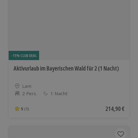
-15% CLUB DEAL
Aktivurlaub im Bayerischen Wald für 2 (1 Nacht)
Standort
Lam
2 Pers.
1 Nacht
Anzahl der Teilnehmer
Aktueller Preis
214,90 €
5
(1)
5 von 5 Sternen basierend auf 1 Bewertungen