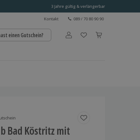
3 Jahre gültig & verlängerbar
Kontakt
089 / 70 80 90 90
hast einen Gutschein?
Benutzerkonto
utschein
b Bad Köstritz mit