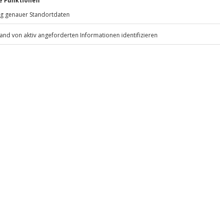
81671
München
eiten, außer an bundesweiten
.
Fr: 9-17 Uhr
www.b2b.jochen-schweizer.de/