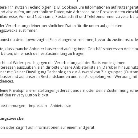
rkplatz und WLAN
Große Auswa
Über 9.000 Erle
Volle Flexibil
-15%* Club Dea
Jeder Gutschein
lösung übertragbar.
Details
Direktabzug 
Maximale Sic
Melde dich hie
3 Jahre gültig 
Du erhältst
 mal wegzufahren und die Seele
mer dafür zu haben, eine neue
in Bad Köstritz erwarten euch
egenden neuen Erlebnissen. Eine
Bieres sowie
eine Fahrt im DDR
urlaubs. Also nichts wie hin in die
 das alles bereithält, was euer