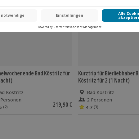
 CLUB DEAL
-15% CLUB DEAL
elwochenende Bad Köstritz für
Kurztrip für Bierliebhaber 
Nacht)
Köstritz für 2 (1 Nacht)
ad Köstritz
Bad Köstritz
 Personen
2 Personen
219,90 €
5
4.7
(2)
(3)