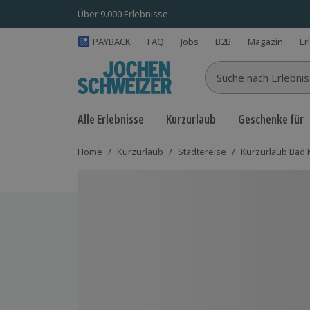
Über 9.000 Erlebnisse
PAYBACK
FAQ
Jobs
B2B
Magazin
Er
Suche nach Erlebnisse
Alle Erlebnisse
Kurzurlaub
Geschenke für
Home
/
Kurzurlaub
/
Städtereise
/
Kurzurlaub Bad Kö
Bild 1 von 5