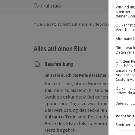
Pa
Frühstück
* Der Rabatt ist nicht auf andere Erlebnisse bei der Ein
Alles auf einen Blick
Beschreibung
Im Trabi durch die Perle des Elsterlands
Ihr habt Lust, übers Wochenende einfach
baumeln zu lassen? Ihr seid außerdem im
Stadt zu erkunden? Bei eurem Kurzurlaub 
spannende Tage zu zweit mit vielen aufr
Bierverkostung des leckeren Köstritzer 
Kultauto Trabi
sind Bestandteil eures Kurz
Perle des Elstertals zu einem Wochenende,
Herz begehrt!