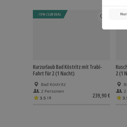
-15% CLUB DEAL
-15%
Kurzurlaub Bad Köstritz mit Trabi-
Kusch
Fahrt für 2 (1 Nacht)
2 (1 
Bad Köstritz
B
2 Personen
2
239,90 €
3.5
3.
(4)