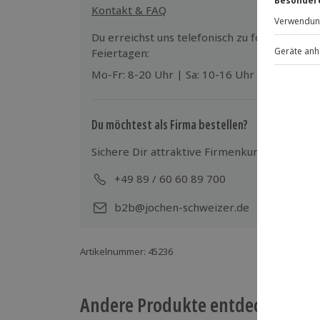
Kontakt & FAQ
Du erreichst uns telefonisch zu folgenden Z
Feiertagen:
Mo-Fr: 8-20 Uhr | Sa: 10-16 Uhr
Du möchtest als Firma bestellen?
Sichere Dir attraktive Firmenkunden Vorteile
+49 89 / 60 60 89 700
Mo-
b2b@jochen-schweizer.de
Artikelnummer
:
45236
Andere Produkte entdecken