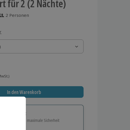
rt für 2 (2 Nächte)
2 Personen
 aus 3 Bewertungen
r
)
)
 MwSt.)
In den Warenkorb
tige Geschenk:
e Flexibilität und maximale Sicherheit