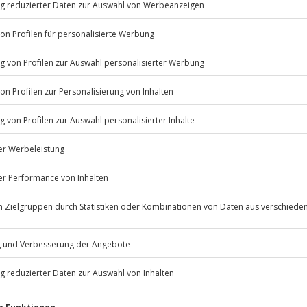
e Zeit
samt Trabant in Bad
Listenansicht
© OpenStreetMaps
ügbar.
icht
Jochen Schweizer
GmbH
Mühldorfstraße 8