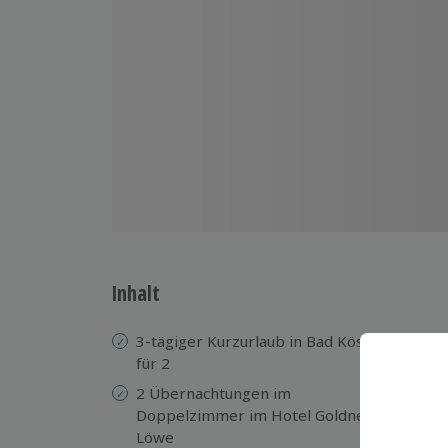
Inhalt
3-tägiger Kurzurlaub in Bad Köstritz
1
für 2
Bi
2 Übernachtungen im
4 
Doppelzimmer im Hotel Goldner
13
Löwe