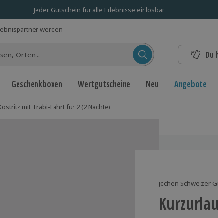
Jeder Gutschein für alle Erlebnisse einlösbar
lebnispartner werden
Du 
n...
Geschenkboxen
Wertgutscheine
Neu
Angebote
stritz mit Trabi-Fahrt für 2 (2 Nächte)
Jochen Schweizer G
Kurzurlau