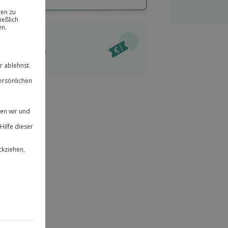
hl
bnisse.
ität
l verfügbar
 für alle Erlebnisse einlösbar.
im Warenkorb
herheit
r an
& verlängerbar.
214
°P