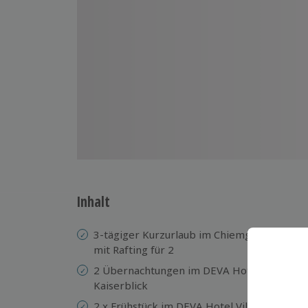
Inhalt
3-tägiger Kurzurlaub im Chiemgau
Ra
mit Rafting für 2
E
2 Übernachtungen im DEVA Hotel
Fr
Kaiserblick
Le
2 x Frühstück im DEVA Hotel Villa