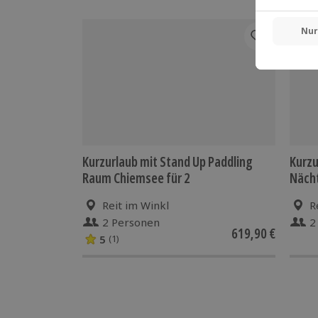
-15%
Kurzurlaub mit Stand Up Paddling
Kurzu
Raum Chiemsee für 2
Näch
Reit im Winkl
R
2 Personen
2
619,90 €
5
(1)