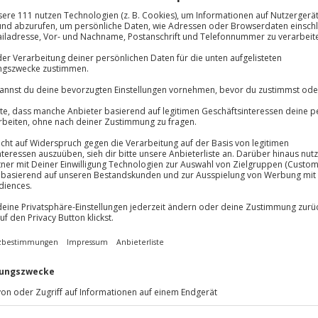
Flasche Wasser auf dem Zimmer
lösung übertragbar.
Details
Immer das rich
Große Auswahl, voll
Große Auswa
Über 9.000 Erle
Volle Flexibil
-15%* Club Dea
Jeder Gutschein
Direktabzug 
Maximale Sic
Melde dich hie
3 Jahre gültig 
ch Kaltduscher auf Ihre Kosten.
abwechslungsreich wie eine
ektakulären Rafting-Tour. Die
Du erhältst
n Wasser und zahlreichen
fürs Raften und wird Sie
en sich im Hotel und wärmen sich