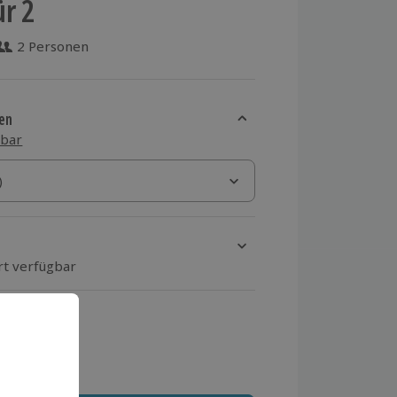
ür 2
2 Personen
 aus 2 Bewertungen
en
sbar
)
)
rt verfügbar
ten Schritt einen Termin aus
 MwSt.)