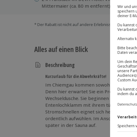
1 
Mittermaier (ca. 80 m entfernt)
* Der Rabatt ist nicht auf andere Erlebnisse bei der Ein
Alles auf einen Blick
Beschreibung
Kurzurlaub für die Abwehrkräfte!
Im Chiemgau kommen sowohl Warm- als au
Denn hier erwartet Sie ein Programm so 
Wechseldusche. Sie beginnen mit einer sp
Entenlochklamm mit ihrem türkisfarbene
Stromschnellen eignet sich hervorragend 
ordentlich aufwühlen. Im Anschluss erhol
später in der Sauna auf.