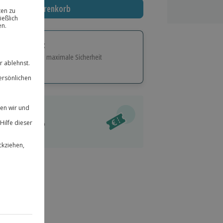
In den Warenkorb
tige Geschenk:
e Flexibilität und maximale Sicherheit
hl
bnisse.
ität
l verfügbar
 für alle Erlebnisse einlösbar.
im Warenkorb
herheit
r an
& verlängerbar.
214
°P