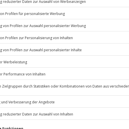
ie sich mit allen Wassern
Listenansicht
© OpenStreetMaps
icht
bestimmten Terminen verfügbar
Jahre
Jochen Schweizer
GmbH
Mühldorfstraße 8