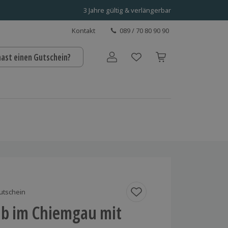
3 Jahre gültig & verlängerbar
Kontakt
089 / 70 80 90 90
hast einen Gutschein?
Benutzerkonto
utschein
ub im Chiemgau mit