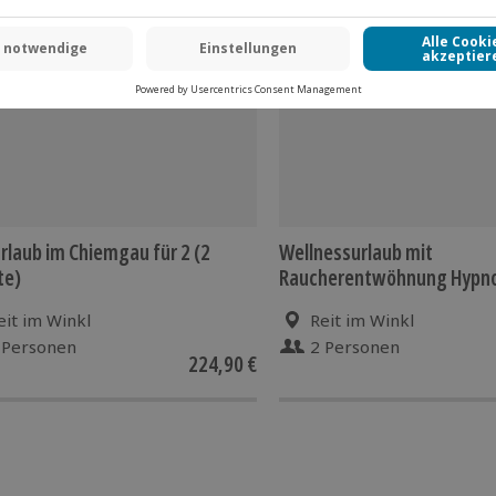
 CLUB DEAL
rlaub im Chiemgau für 2 (2
Wellnessurlaub mit
te)
Raucherentwöhnung Hypno
Winkl für 2 (2 Nächte)
eit im Winkl
Reit im Winkl
 Personen
2 Personen
224,90 €