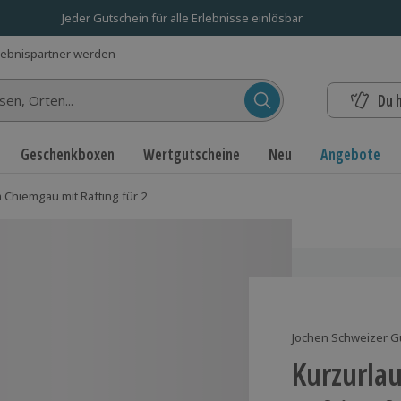
Jeder Gutschein für alle Erlebnisse einlösbar
lebnispartner werden
Du 
n...
Geschenkboxen
Wertgutscheine
Neu
Angebote
 Chiemgau mit Rafting für 2
Jochen Schweizer G
Kurzurla