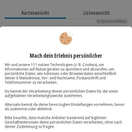
2 Nächte
Kartenansicht
Listenansicht
Verfügbarkeit / Termine
© OpenStreetMaps
Ganzjährig zu bestimmten Terminen verfügbar.
Karte in Großansicht
Teilnehmer
Du hast noch Fragen?
Der Gutschein ist gültig für 2 Personen.
Hinweis
089 / 70 80 90 55
Vor Ort fällt zusätzlich eine Kurtaxe an.
Kontakt & FAQ
Jochen Schweizer
GmbH
Mühldorfstraße 8
81671
München
Du erreichst uns telefonisch zu folgenden Zeiten,
außer an bundesweiten Feiertagen: