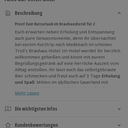
Beschreibung
Prost! Euer Kurzurlaub im Brauhaushotel für 2
Euch erwarten neben Erholung und Entspannung
auch pure Genussmomente, denn ihr übernachtet
bei eurem Kurztrip nach Medebach im schönen
Troll´s Brauhaus Hotel. Im Hotel werdet ihr herzlich
willkommen geheißen und könnt mit eurem
Begrüßungsgetränk auf eine herrliche Auszeit vom
Alltag anstoßen. Ihr lasst euch das selbstgebraute
Bier schmecken und freut euch auf 3 Tage
Erholung
und Spaß
. Mitten im idyllischen Sauerland mit
seinen tiefen Wäldern seid Ihr im Paradies für
Mehr Lesen
Wander- und Fahrradfreunde angekommen! Worauf
wartet ihr also noch?
Die wichtigsten Infos
Packt eure Koffer und freut euch auf die
mitreißende Lebensfreude
des Sauerlandes!
Dauer
Kundenbewertungen
3 Tage