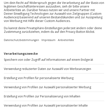
Mo-Fr: 8-20 Uhr | Sa: 10-16 Uhr
Du möchtest als Firma bestellen?
Sichere Dir attraktive Firmenkunden Vorteile.
+49 89 / 60 60 89 700
Mo-Fr: 9-17 Uhr
b2b@jochen-schweizer.de
www.b2b.jochen-schweizer.de/
Artikelnummer
:
24104
Andere Produkte entdecken