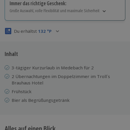
Immer das richtige Geschenk:
Große Auswahl, volle Flexibilität und maximale Sicherheit
Große Auswahl
Über 9.000 Erlebnisse.
Du erhältst
132
°P
Volle Flexibilität
Jeder Gutschein für alle Erlebnisse einlösbar.
Maximale Sicherheit
3 Jahre gültig & verlängerbar.
Inhalt
3-tägiger Kurzurlaub in Medebach für 2
2 Übernachtungen im Doppelzimmer im Troll´s
Brauhaus Hotel
Frühstück
Bier als Begrüßungsgetränk
Alles auf einen Blick