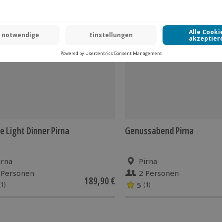
 CLUB DEAL
-15% CLUB DEAL
e Light Dinner Pirna
Genussabend Pirna
irna
Pirna
 Personen
2 Personen
189,90 €
5
(1)
(1)