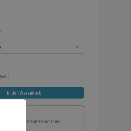
r
)
)
 MwSt.)
In den Warenkorb
tige Geschenk:
e Flexibilität und maximale Sicherheit