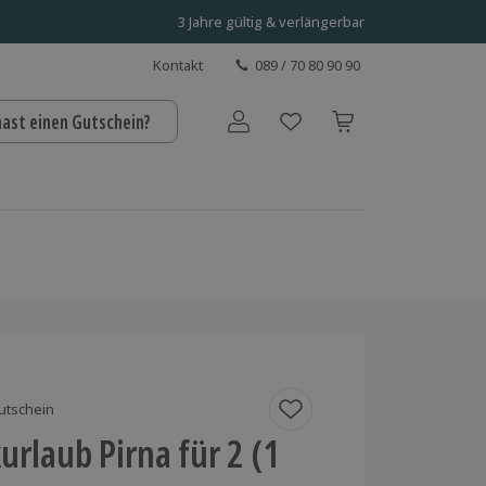
3 Jahre gültig & verlängerbar
Kontakt
089 / 70 80 90 90
hast einen Gutschein?
Benutzerkonto
utschein
rlaub Pirna für 2 (1