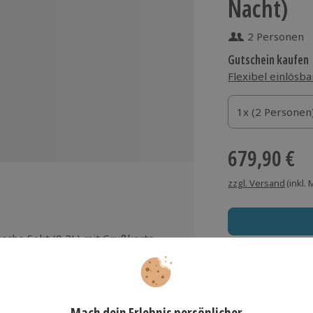
Nacht)
2 Personen
Gutschein kaufen
Flexibel einlösba
1x (2 Personen)
1x (2 Personen
1x (2 Personen
679,90 €
zzgl. Versand
(inkl.
asche Sekt (0,2L) mit Grußkarte
uf dem Zimmer
Immer das rich
Stunden exklusive Saunanutzung
Große Auswahl, voll
kl. Aperitif
rkplatz