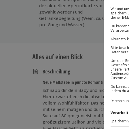
der aktuellen Aperitifkarte vor Ort
Ku
gewählt werden) und
Getränkebegleitung (Wein, ca. 0,1L
pro Gang und Wasser)
Alles auf einen Blick
Beschreibung
Neue Maßstäbe in puncto Romantik setzen!
Schnapp dir dein Baby und nichts wie los
Hier erwartet euch die absolut einzigarti
vollem Wohlfühlfaktor. Das hochklassige 
mit seinem mutigen und durchdachten Inte
Suite auf 80 qm genießt: mit freistehend
großzügigem Balkon und vielem mehr, wa
Eine Flasche Sekt als prickelnde Begrüßu