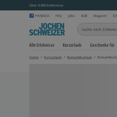
Über 9.000 Erlebnisse
PAYBACK
FAQ
Jobs
B2B
Magazin
Er
Suche nach Erlebnisse
Alle Erlebnisse
Kurzurlaub
Geschenke für
Home
/
Kurzurlaub
/
Romantikurlaub
/
Romantikurla
Bild 1 von 19