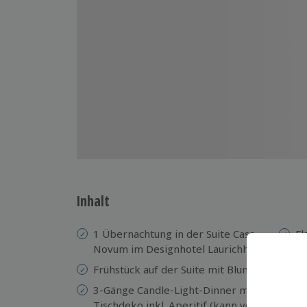
Inhalt
1 Übernachtung in der Suite Casa
Fl
Novum im Designhotel Laurichhof
a
Frühstück auf der Suite mit Blume
2 
in
3-Gänge Candle-Light-Dinner mit
Tischdeko inkl. Aperitif (kann von
Pa