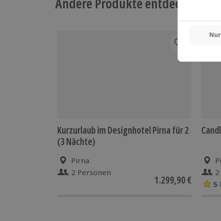
Andere Produkte entdecken
-15%
Kurzurlaub im Designhotel Pirna für 2
Candl
(3 Nächte)
Pirna
P
2 Personen
2
1.299,90 €
5