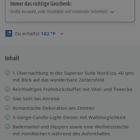
Immer das richtige Geschenk:
Große Auswahl, volle Flexibilität und maximale Sicherheit
Große Auswahl
Über 9.000 Erlebnisse.
Du erhältst
182
°P
Volle Flexibilität
Jeder Gutschein für alle Erlebnisse einlösbar.
Maximale Sicherheit
3 Jahre gültig & verlängerbar.
Inhalt
1 Übernachtung in der Superior Suite Nord (ca. 40 qm)
mit Blick auf das wunderbare Zettersfeld
Reichhaltiges Frühstücksbuffet mit Vital- und Teeecke
Glas Sekt bei Anreise
Romantische Dekoration am Zimmer
5-Gänge-Candle-Light-Dinner mit Wahlmöglichkeit
Bademantel und Slippers sowie eine Wellnesstasche
mit Handtüchern während des Aufenthaltes