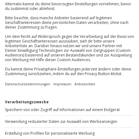
089 / 70 80 90 55
Kontakt & FAQ
Teilnehmer
Gutschein gültig für 2 Personen
Jochen Schweizer
GmbH
Mühldorfstraße 8
81671
München
Du erreichst uns telefonisch zu folgenden Zeiten,
außer an bundesweiten Feiertagen:
Mo-Fr: 8-20 Uhr | Sa: 10-16 Uhr
Du möchtest als Firma bestellen?
Sichere Dir attraktive Firmenkunden Vorteile.
+49 89 / 60 60 89 700
Mo-Fr: 9-17 Uhr