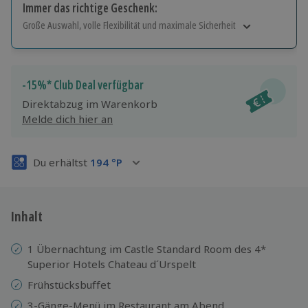
Immer das richtige Geschenk:
Große Auswahl, volle Flexibilität und maximale Sicherheit
Große Auswahl
Über 9.000 Erlebnisse.
Volle Flexibilität
-15%* Club Deal verfügbar
Jeder Gutschein für alle Erlebnisse einlösbar.
Direktabzug im Warenkorb
Maximale Sicherheit
Melde dich hier an
3 Jahre gültig & verlängerbar.
Du erhältst
194
°P
Inhalt
1 Übernachtung im Castle Standard Room des 4*
Superior Hotels Chateau d´Urspelt
Frühstücksbuffet
3-Gänge-Menü im Restaurant am Abend