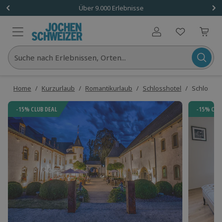
Über 9.000 Erlebnisse
Benutzerkonto
Suche nach Erlebnissen, Orten...
Home
/
Kurzurlaub
/
Romantikurlaub
/
Schlosshotel
/
Schlosshot
-15% CLUB DEAL
-15% CLU