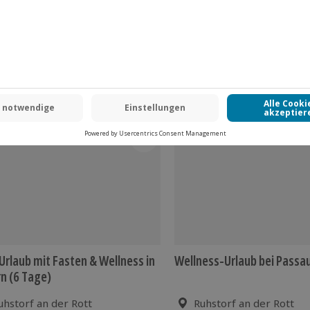
 CLUB DEAL
Urlaub mit Fasten & Wellness in
Wellness-Urlaub bei Passau
n (6 Tage)
uhstorf an der Rott
Ruhstorf an der Rott