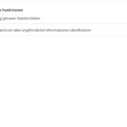
11:00 Uhr
enfrei, vegetarisch, vegan) auf
Jochen Schweizer
GmbH
Mühldorfstraße 8
ngen Zusatzkosten vor Ort
81671
München
ten anfallen (die Kosten sind vor
eiten, außer an bundesweiten
i bis 2 Jahre)
 inbegriffen
.
Fr: 9-17 Uhr
www.b2b.jochen-schweizer.de/