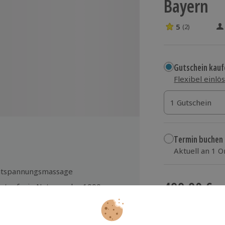
Bayern
5
(2)
5 Sterne von 5 
Gutschein kauf
Flexibel einlö
1 Gutschein
1 Gutschein
1 Gutschein
Termin buchen
Aktuell an 1 O
Wähle im nächs
ntspannungsmassage
499,90 €
stenfreie Nutzung des 1000 qm
oßen Wellnessbereichs inkl.
zzgl. Versand
(inkl.
nnischer Sauna, Zirben-Sanarium,
frarotsauna, Kräutersauna,