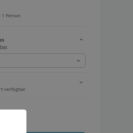
1 Person
aus 2 Bewertungen
en
sbar
rt verfügbar
ten Schritt einen Termin aus
 MwSt.)