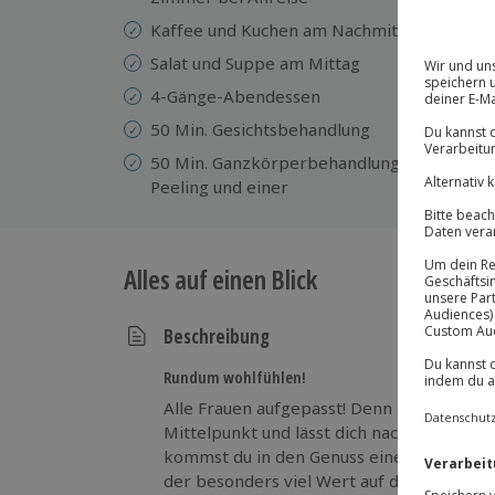
Kn
Kaffee und Kuchen am Nachmittag
Po
Se
Salat und Suppe am Mittag
K
4-Gänge-Abendessen
Te
50 Min. Gesichtsbehandlung
Pa
50 Min. Ganzkörperbehandlung mit
Peeling und einer
Alles auf einen Blick
Beschreibung
Rundum wohlfühlen!
Alle Frauen aufgepasst! Denn bei deinem 
Mittelpunkt und lässt dich nach allen Reg
kommst du in den Genuss einer intensive
der besonders viel Wert auf deine individ