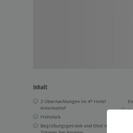
Inhalt
2 Übernachtungen im 4* Hotel
E
Antoniushof
Ko
Frühstück
gr
fi
Begrüßungsgetränk und Obst im
In
Zimmer bei Anreise