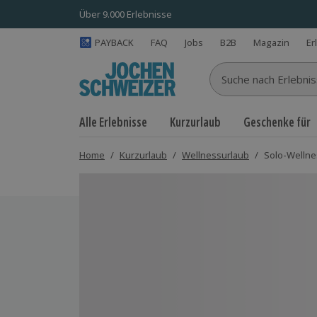
Über 9.000 Erlebnisse
PAYBACK
FAQ
Jobs
B2B
Magazin
Er
Suche nach Erlebnisse
Alle Erlebnisse
Kurzurlaub
Geschenke für
Home
/
Kurzurlaub
/
Wellnessurlaub
/
Solo-Wellnes
Bild 1 von 14