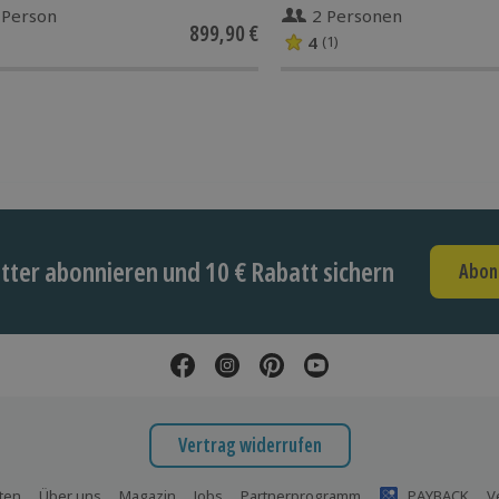
 Person
2 Personen
899,90 €
4
(1)
ter abonnieren und 10 € Rabatt sichern
Abon
Vertrag widerrufen
ten
Über uns
Magazin
Jobs
Partnerprogramm
PAYBACK
V