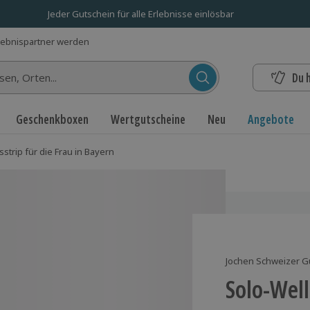
Jeder Gutschein für alle Erlebnisse einlösbar
lebnispartner werden
Du 
n...
Geschenkboxen
Wertgutscheine
Neu
Angebote
strip für die Frau in Bayern
Jochen Schweizer G
Solo-Well