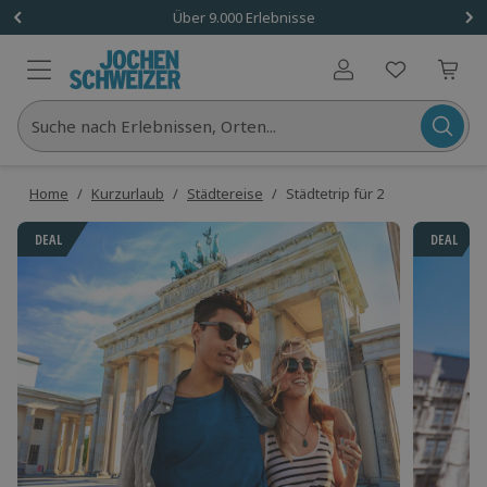
Über 9.000 Erlebnisse
Benutzerkonto
Suche nach Erlebnissen, Orten...
Home
/
Kurzurlaub
/
Städtereise
/
Städtetrip für 2
DEAL
DEAL