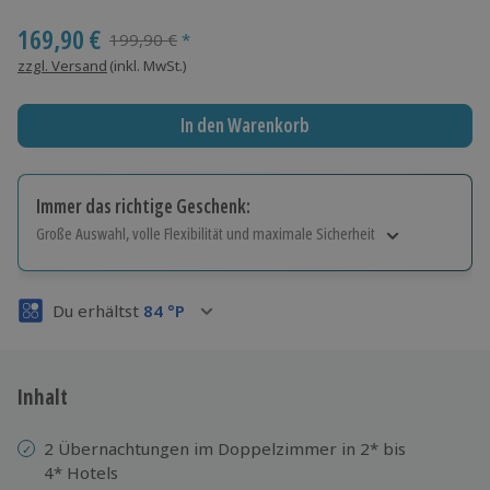
Wähle im nächsten Schritt Ort und Termin aus
169,90 €
Streichpreis
199,90 €
*
zzgl. Versand
(inkl. MwSt.)
In den Warenkorb
Immer das richtige Geschenk:
Große Auswahl, volle Flexibilität und maximale Sicherheit
Große Auswahl
Über 9.000 Erlebnisse.
Du erhältst
84
°P
Volle Flexibilität
Jeder Gutschein für alle Erlebnisse einlösbar.
Maximale Sicherheit
3 Jahre gültig & verlängerbar.
Inhalt
2 Übernachtungen im Doppelzimmer in 2* bis
4* Hotels