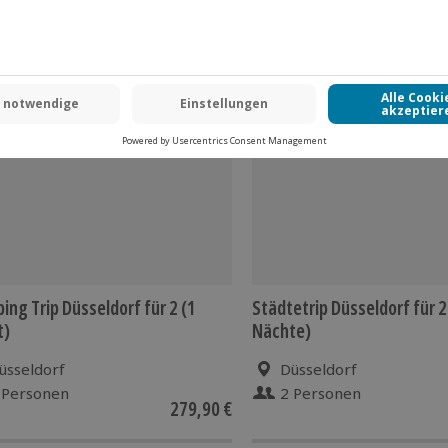
ing Trip Düsseldorf für 2 (1
Städtetrip Düsseldorf für 2
t)
Nächte)
üsseldorf
Düsseldorf
 Personen
2 Personen
279,90 €