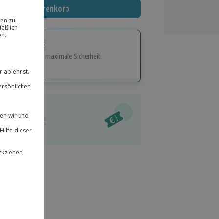
In den Warenkorb
tige Geschenk:
e Flexibilität und maximale Sicherheit
hl
bnisse.
ität
l verfügbar
 für alle Erlebnisse einlösbar.
im Warenkorb
herheit
r an
& verlängerbar.
159
°P