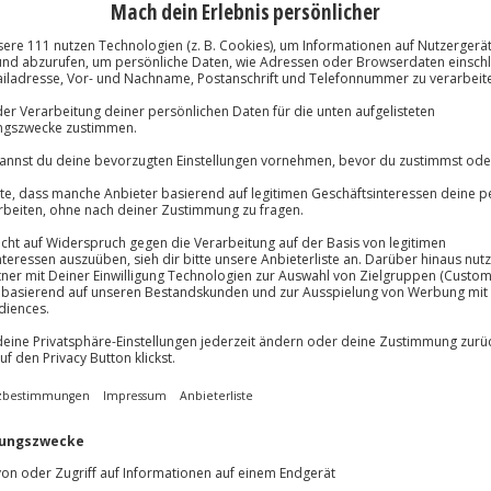
tplan)
Immer das rich
lösung übertragbar.
Details
Große Auswahl, voll
Große Auswa
Über 9.000 Erle
Volle Flexibil
-15%* Club Dea
Jeder Gutschein
Direktabzug 
Maximale Sic
Melde dich hie
3 Jahre gültig 
schland Düsseldorf zu bieten
ilen, Museen und vielen
Du erhältst
st. Oder wollt ihr lieber in die
pompöse Schloss Benrath.
tress des Alltags am Rheinufer.
s verzehrt ihr in einem der
gt es euch in die pulsierenden