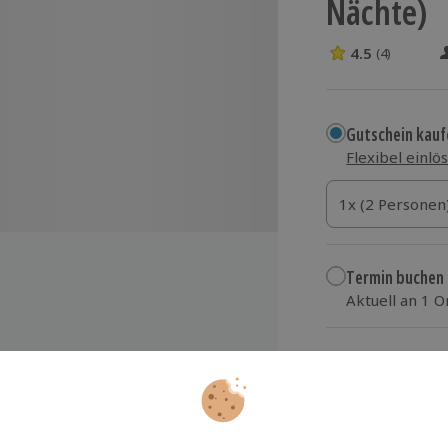
Nächte)
4.5
(4)
4.5 Sterne von 5
Gutschein kauf
Flexibel einlö
1x (2 Personen)
1x (2 Personen
1x (2 Personen
Termin buchen
Aktuell an 1 O
Wähle im nächs
319,90 €
 Mercure Hotel Düsseldorf
zzgl. Versand
(inkl.