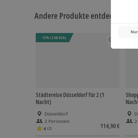
Andere Produkte entdecken
-15% CLUB DEAL
Städtereise Düsseldorf für 2 (1
Shopp
Nacht)
Nach
Düsseldorf
D
2 Personen
2
114,90 €
4
(2)