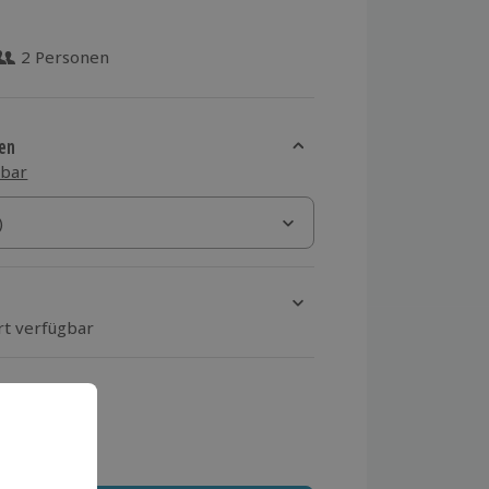
2 Personen
 aus 4 Bewertungen
en
sbar
)
)
rt verfügbar
ten Schritt einen Termin aus
 MwSt.)