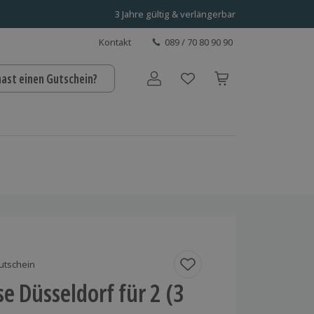
3 Jahre gültig & verlängerbar
Kontakt
089 / 70 80 90 90
hast einen Gutschein?
Benutzerkonto
utschein
se Düsseldorf für 2 (3