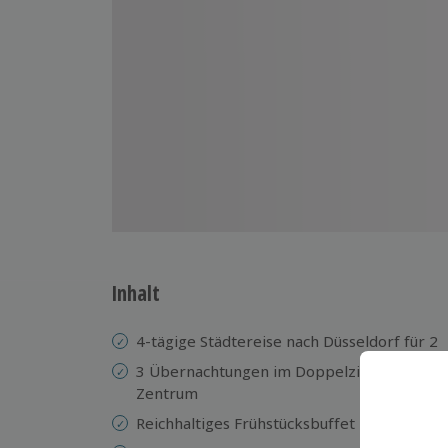
Inhalt
4-tägige Städtereise nach Düsseldorf für 2
3 Übernachtungen im Doppelzimmer des 3*
Zentrum
Reichhaltiges Frühstücksbuffet