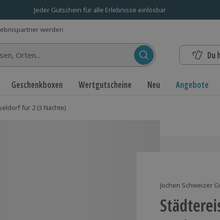
Jeder Gutschein für alle Erlebnisse einlösbar
lebnispartner werden
Du 
n...
Geschenkboxen
Wertgutscheine
Neu
Angebote
eldorf für 2 (3 Nächte)
Jochen Schweizer G
Städterei