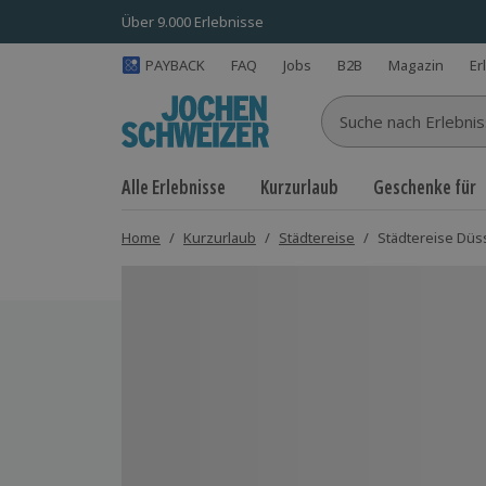
Über 9.000 Erlebnisse
PAYBACK
FAQ
Jobs
B2B
Magazin
Er
Suche nach Erlebnisse
Alle Erlebnisse
Kurzurlaub
Geschenke für
Home
/
Kurzurlaub
/
Städtereise
/
Städtereise Düss
Bild 1 von 7