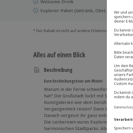
Welcome-Drink
Explorer-Paket (Getränk, Obst, Snack, Stad
* Der Rabatt ist nicht auf andere Erlebnisse bei der Ein
Alles auf einen Blick
Beschreibung
Eure Entdeckungstour am Rhein!
Warum in die Ferne schweifen, wenn Deut
hat? Die Großstadt lockt mit Shopping-Me
Kunstgalerien wie dem berühmten Kunstpala
Vergangenheit reisen? Dann besucht das 
Danach vergesst ihr ganz entspannt den S
Die Leckereien eures Explorer Care Paket
harmonischen Stadtparks. Abends verschlä