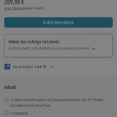
209,90 €
zzgl. Versand
(inkl. MwSt.)
In den Warenkorb
Immer das richtige Geschenk:
Große Auswahl, volle Flexibilität und maximale Sicherheit
Große Auswahl
Über 9.000 Erlebnisse.
Du erhältst
104
°P
Volle Flexibilität
Jeder Gutschein für alle Erlebnisse einlösbar.
Maximale Sicherheit
3 Jahre gültig & verlängerbar.
Inhalt
2 Übernachtungen im Doppelzimmer im 4* Hotel
Occidental Praha Five
Frühstück