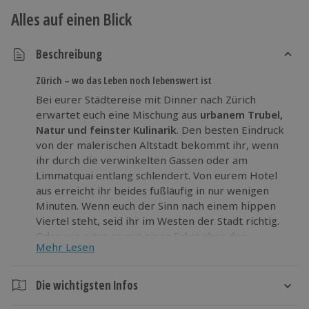
Alles auf einen Blick
Beschreibung
Zürich – wo das Leben noch lebenswert ist
Bei eurer Städtereise mit Dinner nach Zürich
erwartet euch eine Mischung aus
urbanem Trubel,
Natur und feinster Kulinarik
. Den besten Eindruck
von der malerischen Altstadt bekommt ihr, wenn
ihr durch die verwinkelten Gassen oder am
Limmatquai entlang schlendert. Von eurem Hotel
aus erreicht ihr beides fußläufig in nur wenigen
Minuten. Wenn euch der Sinn nach einem hippen
Viertel steht, seid ihr im Westen der Stadt richtig.
Oder wie wäre es mit einer Fahrt über den
Mehr Lesen
Zürichsee im Tretboot, Party-Schiff oder
Ausflugsdampfer? Bei einem köstlichen 3-Gänge-
Menü im Restaurant YUKA lasst ihr den Tag
Die wichtigsten Infos
ausklingen.