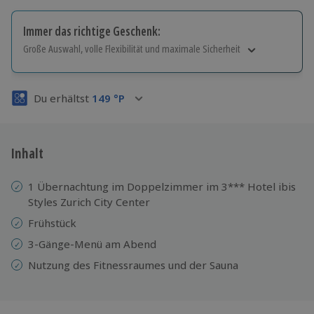
Immer das richtige Geschenk:
Große Auswahl, volle Flexibilität und maximale Sicherheit
Große Auswahl
Über 9.000 Erlebnisse.
Du erhältst
149
°P
Volle Flexibilität
Jeder Gutschein für alle Erlebnisse einlösbar.
Maximale Sicherheit
3 Jahre gültig & verlängerbar.
Inhalt
1 Übernachtung im Doppelzimmer im 3*** Hotel ibis
Styles Zurich City Center
Frühstück
3-Gänge-Menü am Abend
Nutzung des Fitnessraumes und der Sauna