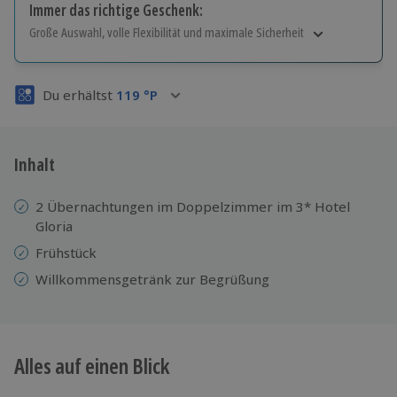
Immer das richtige Geschenk:
Große Auswahl, volle Flexibilität und maximale Sicherheit
Große Auswahl
Über 9.000 Erlebnisse.
Du erhältst
119
°P
Volle Flexibilität
Jeder Gutschein für alle Erlebnisse einlösbar.
Maximale Sicherheit
3 Jahre gültig & verlängerbar.
Inhalt
2 Übernachtungen im Doppelzimmer im 3* Hotel
Gloria
Frühstück
Willkommensgetränk zur Begrüßung
Alles auf einen Blick