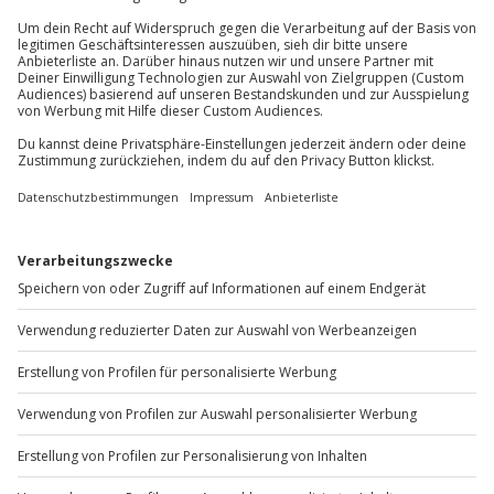
außer an bundesweiten Feiertagen:
Mo-Fr: 8-20 Uhr | Sa: 10-16 Uhr
Du möchtest als Firma bestellen?
Sichere Dir attraktive Firmenkunden Vorteile.
+49 89 / 60 60 89 700
Mo-Fr: 9-17 Uhr
b2b@jochen-schweizer.de
www.b2b.jochen-schweizer.de/
Artikelnummer
:
35458
Andere Produkte entdecken