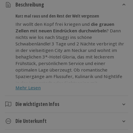
Beschreibung
Kurz mal raus und den Rest der Welt vergessen
Ihr wollt den Kopf frei kriegen und
die grauen
Zellen mit neuen Eindrücken durchwirbeln
? Dann
nichts wie los nach Stuggi ins schöne
Schwabenländle! 3 Tage und 2 Nächte verbringt ihr
in der vielseitigen City am Neckar und wohnt im
behaglichen 3*-Hotel Gloria, das mit leckerem
Frühstück, persönlichem Service und einer
optimalen Lage überzeugt. Ob romantische
Spaziergänge am Flussufer, Kulinarik und Nightlife
in der Innenstadt oder Sightseeing mit
Mehr Lesen
Staatsgalerie, Schlossplatz und Mercedes-Benz-
Museum – hier kommt definitiv keine Langeweile
auf!
Die wichtigsten Infos
Packt eure sieben Sachen und macht euch kurz mal
Dauer
aus dem Staub – beim Städtetrip nach Stuttgart!
Die Unterkunft
3 Tage
2 Nächte
3* Hotel Gloria