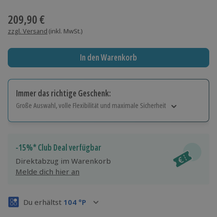
Wähle im nächsten Schritt einen Termin aus
209,90 €
zzgl. Versand
(inkl. MwSt.)
In den Warenkorb
Immer das richtige Geschenk:
Große Auswahl, volle Flexibilität und maximale Sicherheit
Große Auswahl
Über 9.000 Erlebnisse.
Volle Flexibilität
-15%* Club Deal verfügbar
Jeder Gutschein für alle Erlebnisse einlösbar.
Direktabzug im Warenkorb
Maximale Sicherheit
Melde dich hier an
3 Jahre gültig & verlängerbar.
Du erhältst
104
°P