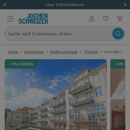
Über 9.000 Erlebnisse
Benutzerkonto
Suche nach Erlebnissen, Orten...
Home
/
Kurzurlaub
/
Wellnessurlaub
/
Therme
/
Caracalla The
-15% CLUB DEAL
-15% CLU