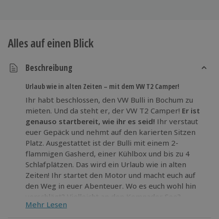
Alles auf einen Blick
Beschreibung
Urlaub wie in alten Zeiten – mit dem VW T2 Camper!
Ihr habt beschlossen, den VW Bulli in Bochum zu
mieten. Und da steht er, der VW T2 Camper!
Er ist
genauso startbereit, wie ihr es seid!
Ihr verstaut
euer Gepäck und nehmt auf den karierten Sitzen
Platz. Ausgestattet ist der Bulli mit einem 2-
flammigen Gasherd, einer Kühlbox und bis zu 4
Schlafplätzen. Das wird ein Urlaub wie in alten
Zeiten! Ihr startet den Motor und macht euch auf
den Weg in euer Abenteuer. Wo es euch wohl hin
verschlägt? Vielleicht an den Kemnader See?
Mehr Lesen
Inspiration findet ihr auch in den
Routenvorschlägen. Genießt die Freiheit und