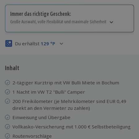
Immer das richtige Geschenk:
Große Auswahl, volle Flexibilität und maximale Sicherheit
Große Auswahl
Über 9.000 Erlebnisse.
Du erhältst
129
°P
Volle Flexibilität
Jeder Gutschein für alle Erlebnisse einlösbar.
Maximale Sicherheit
3 Jahre gültig & verlängerbar.
Inhalt
2-tägiger Kurztrip mit VW Bulli Miete in Bochum
1 Nacht im VW T2 "Bulli" Camper
200 Freikilometer (je Mehrkilometer sind EUR 0,49
direkt an den Vermieter zu zahlen)
Einweisung und Übergabe
Vollkasko-Versicherung mit 1.000 € Selbstbeteiligung
Routenvorschläge