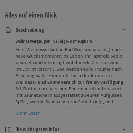
Alles auf einen Blick
Beschreibung
Wellnessvergnügen in ruhiger Atmosphäre
Euer Wellnessurlaub in Bad Brückenau bringt euch
neue Glücksmomente ins Leben. Ihr lasst die Seele
baumeln und verbringt wohltuende Zeit zu zweit.
Im Dorint Resort & Spa werden eure Träume nach
Erholung wahr. Hier steht euch der komplette
Wellness- und Saunabereich
zur
freien Verfügung
.
Schlüpft in eure weichen Bademäntel und spaziert
mit Saunatüchern ausgestattet zu euren Aufgüssen.
Spürt, wie die Sauna euch zur Ruhe bringt, und
relaxt weiter. Am nächsten Morgen wacht ihr
Mehr Lesen
ausgeruht auf. Das reichhaltige Frühstück vertieft
euren Zen-Zustand. Schlemmt euch satt, bevor euer
Verwöhnprogramm weiter geht.
Die wichtigsten Infos