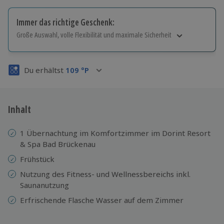
Immer das richtige Geschenk:
Große Auswahl, volle Flexibilität und maximale Sicherheit
Große Auswahl
Über 9.000 Erlebnisse.
Du erhältst
109
°P
Volle Flexibilität
Jeder Gutschein für alle Erlebnisse einlösbar.
Maximale Sicherheit
3 Jahre gültig & verlängerbar.
Inhalt
1 Übernachtung im Komfortzimmer im Dorint Resort
& Spa Bad Brückenau
Frühstück
Nutzung des Fitness- und Wellnessbereichs inkl.
Saunanutzung
Erfrischende Flasche Wasser auf dem Zimmer