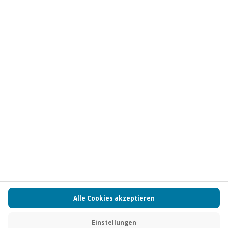
Vertrag widerrufen
FAQs
Kontakt
Zahlungsarten
Über uns
Magazin
Jobs
Partnerprogramm
PAYBACK
Versand und Lieferung
Presse
AGB
Cookie Einstellungen
Datenschutz
Nutzungsbedingungen
Online-Marktplatz
Barrierefreiheit
Grounding Page
Compliance
Impressum
RECHNUNG