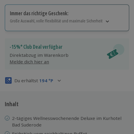
Immer das richtige Geschenk:
Große Auswahl, volle Flexibilität und maximale Sicherheit
Große Auswahl
Über 9.000 Erlebnisse.
Volle Flexibilität
-15%* Club Deal verfügbar
Jeder Gutschein für alle Erlebnisse einlösbar.
Direktabzug im Warenkorb
Maximale Sicherheit
Melde dich hier an
3 Jahre gültig & verlängerbar.
Du erhältst
194
°P
Inhalt
2-tägiges Wellnesswochenende Deluxe im Kurhotel
Bad Suderode
Frühstück vom reichhaltigen Buffet