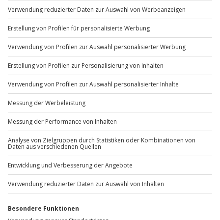
Du möchtest als Firma bestellen?
Sichere Dir attraktive Firmenkunden Vorteile.
+49 89 / 60 60 89 700
Mo-Fr: 9-17 Uhr
b2b@jochen-schweizer.de
www.b2b.jochen-schweizer.de/
Artikelnummer
:
31228
Andere Produkte entdecken