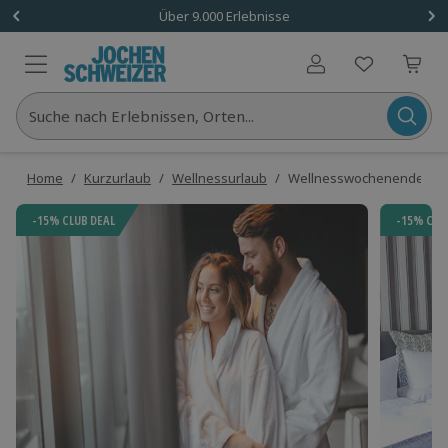
Über 9.000 Erlebnisse
Benutzerkonto
Suche nach Erlebnissen, Orten...
Home
/
Kurzurlaub
/
Wellnessurlaub
/
Wellnesswochenende Delu
-15% CLUB DEAL
-15% CLU