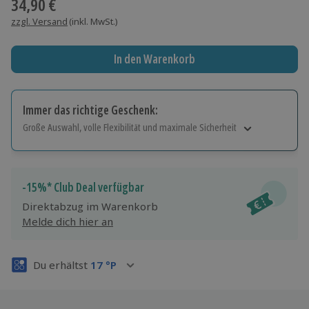
34,90 €
zzgl. Versand
(inkl. MwSt.)
In den Warenkorb
Immer das richtige Geschenk:
Große Auswahl, volle Flexibilität und maximale Sicherheit
Große Auswahl
Über 9.000 Erlebnisse.
Volle Flexibilität
-15%* Club Deal verfügbar
Jeder Gutschein für alle Erlebnisse einlösbar.
Direktabzug im Warenkorb
Maximale Sicherheit
Melde dich hier an
3 Jahre gültig & verlängerbar.
Du erhältst
17
°P