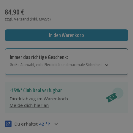
Wähle im nächsten Schritt einen Termin aus
84,90 €
zzgl. Versand
(inkl. MwSt.)
In den Warenkorb
Immer das richtige Geschenk:
Große Auswahl, volle Flexibilität und maximale Sicherheit
Große Auswahl
Über 9.000 Erlebnisse.
Volle Flexibilität
-15%* Club Deal verfügbar
Jeder Gutschein für alle Erlebnisse einlösbar.
Direktabzug im Warenkorb
Maximale Sicherheit
Melde dich hier an
3 Jahre gültig & verlängerbar.
Du erhältst
42
°P