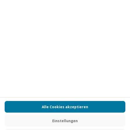
Vertrag widerrufen
FAQs
Kontakt
Zahlungsarten
Über uns
Magazin
Jobs
Partnerprogramm
PAYBACK
Versand und Lieferung
Presse
AGB
Cookie Einstellungen
Datenschutz
Nutzungsbedingungen
Online-Marktplatz
Barrierefreiheit
Grounding Page
Compliance
Impressum
RECHNUNG