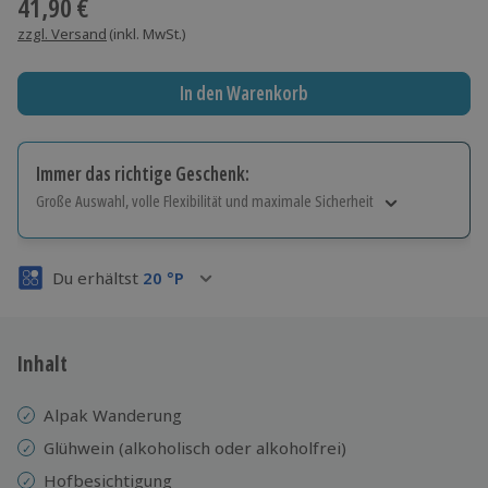
41,90 €
zzgl. Versand
(inkl. MwSt.)
In den Warenkorb
Immer das richtige Geschenk:
Große Auswahl, volle Flexibilität und maximale Sicherheit
Große Auswahl
Über 9.000 Erlebnisse.
Du erhältst
20
°P
Volle Flexibilität
Jeder Gutschein für alle Erlebnisse einlösbar.
Maximale Sicherheit
3 Jahre gültig & verlängerbar.
Inhalt
Alpak Wanderung
Glühwein (alkoholisch oder alkoholfrei)
Hofbesichtigung