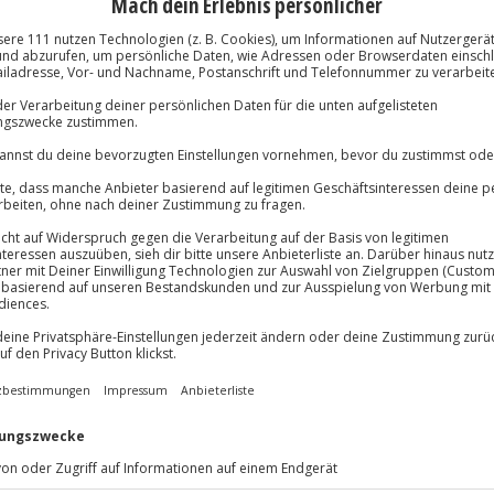
Volle Flexibil
-15%* Club Dea
 zur Haltung und Herkunft
Jeder Gutschein
Direktabzug 
Maximale Sic
Melde dich hie
3 Jahre gültig 
lösung übertragbar.
Details
Du erhältst
m Raum Chemnitz. Wandert durch
an eurer Seite. Die flauschigen
orgen für besondere Erlebnisse.
 Herkunft während der Tour
ativ werden: Schnitzt euer
m Trockenfilzen mit Alpakawolle