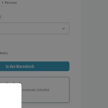
1 Person
aus 1 Bewertungen
r
 MwSt.)
In den Warenkorb
tige Geschenk:
e Flexibilität und maximale Sicherheit
hl
bnisse.