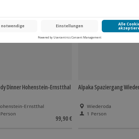
llplätze an der Alpakaweide
y Dinner Hohenstein-Ernstthal
Alpaka Spaziergang Wiede
ohenstein-Ernstthal
Wiederoda
 Person
1 Person
99,90 €