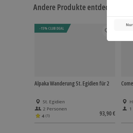
Andere Produkte entdecken
Camper sind willkommen - es gibt Ste
-15% CLUB DEAL
Alpaka Wanderung St. Egidien für 2
Comed
St. Egidien
H
2 Personen
1
93,90 €
4
(1)