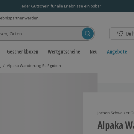
Jeder Gutschein für alle Erlebnisse einlösbar
lebnispartner werden
Du 
n...
Geschenkboxen
Wertgutscheine
Neu
Angebote
n
/
Alpaka Wanderung St. Egidien
Jochen Schweizer G
Alpaka W