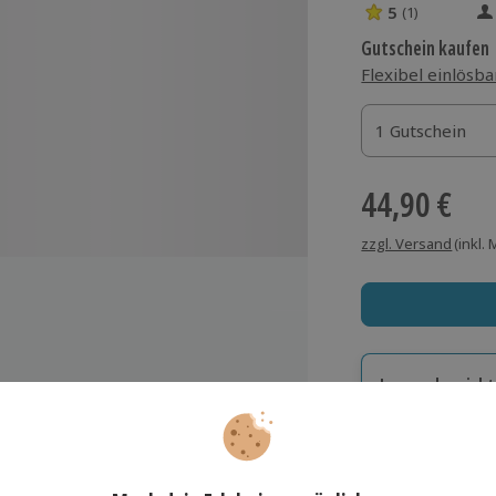
5
(1)
5 Sterne von 5 
Gutschein kaufen
Flexibel einlösba
1 Gutschein
1 Gutschein
1 Gutschein
44,90 €
zzgl. Versand
(inkl.
Immer das rich
alpakas oder Trockenfilzen mit
Große Auswahl, voll
Große Auswa
ka
Über 9.000 Erle