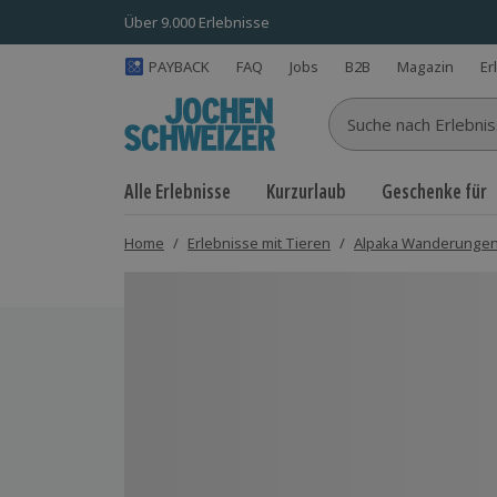
Über 9.000 Erlebnisse
PAYBACK
FAQ
Jobs
B2B
Magazin
Er
Suche nach Erlebnisse
Alle Erlebnisse
Kurzurlaub
Geschenke für
Home
/
Erlebnisse mit Tieren
/
Alpaka Wanderunge
Bild 1 von 5