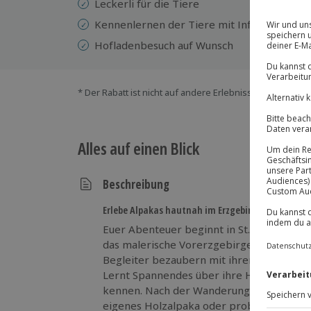
Leckerli für die Tiere
Kennenlernen der Tiere mit Informationen
Hofladenbesuch auf Wunsch
* Der Rabatt ist nicht auf andere Erlebnisse bei der Ein
Alles auf einen Blick
Beschreibung
Erlebe Alpakas hautnah im Erzgebirge!
Euer Abenteuer beginnt in St. Egidien, i
das malerische Vorerzgebirge mit Alpakas 
Begleiter bezaubern mit ihrer Ruhe und s
Lernt Spannendes über ihre Haltung und
kennen. Nach der Wanderung dürft ihr kre
eigenes Holzalpaka oder probiert euch i