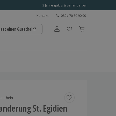
3 Jahre gültig & verlängerbar
Kontakt
089 / 70 80 90 90
hast einen Gutschein?
Benutzerkonto
utschein
anderung St. Egidien