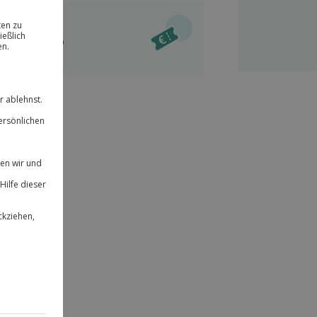
ität
l verfügbar
 für alle Erlebnisse einlösbar.
im Warenkorb
herheit
r an
& verlängerbar.
22
°P