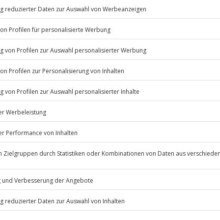
Nervenkitzel und Spaß für Groß
iben in Erinnerung – ein echtes
hert euch euer Alpaka Erlebnis
erung, ca. 1 Stunde
Listenansicht
© OpenStreetMaps
icht
erfügbar
 nur mit Einverständniserklärung