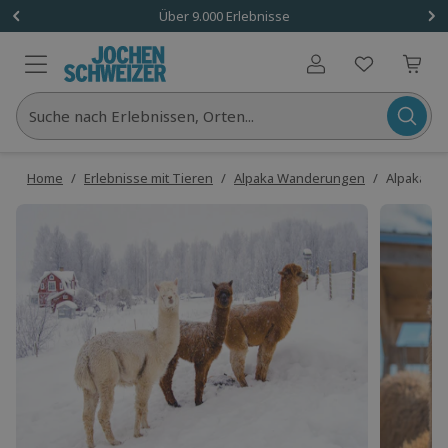
Über 9.000 Erlebnisse
Benutzerkonto
Suche nach Erlebnissen, Orten...
Home
/
Erlebnisse mit Tieren
/
Alpaka Wanderungen
/
Alpaka Wa