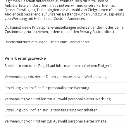
Kleidung, Festes Schuhwerk
Du möchtest als Firma bestellen?
Teilnehmer
Sichere Dir attraktive Firmenkunden Vorteile.
1-4 Personen
+49 89 / 60 60 89 700
Mo-Fr: 9-17 Uhr
b2b@jochen-schweizer.de
www.b2b.jochen-schweizer.de/
Artikelnummer
:
45128
Andere Produkte entdecken