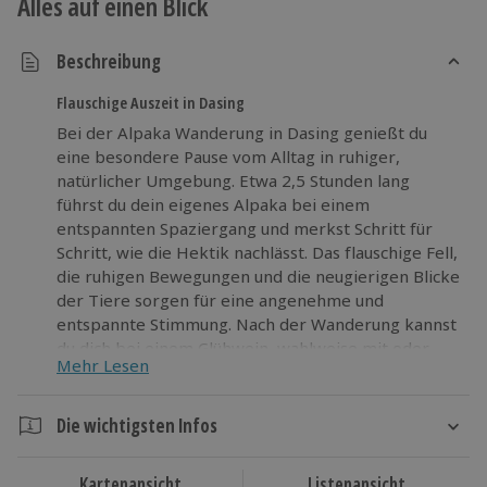
Alles auf einen Blick
Beschreibung
Flauschige Auszeit in Dasing
Bei der Alpaka Wanderung in Dasing genießt du
eine besondere Pause vom Alltag in ruhiger,
natürlicher Umgebung. Etwa 2,5 Stunden lang
führst du dein eigenes Alpaka bei einem
entspannten Spaziergang und merkst Schritt für
Schritt, wie die Hektik nachlässt. Das flauschige Fell,
die ruhigen Bewegungen und die neugierigen Blicke
der Tiere sorgen für eine angenehme und
entspannte Stimmung. Nach der Wanderung kannst
du dich bei einem Glühwein, wahlweise mit oder
Mehr Lesen
ohne Alkohol, aufwärmen. Bei einer anschließenden
Hofbesichtigung erhältst du interessante Einblicke
in das Leben auf dem Hof. Ein persönliches Foto
Die wichtigsten Infos
erinnert dich an dein besonderes Erlebnis mit
Dauer
deinem Alpaka. Erlebe die Alpaka Wanderung in
Kartenansicht
Listenansicht