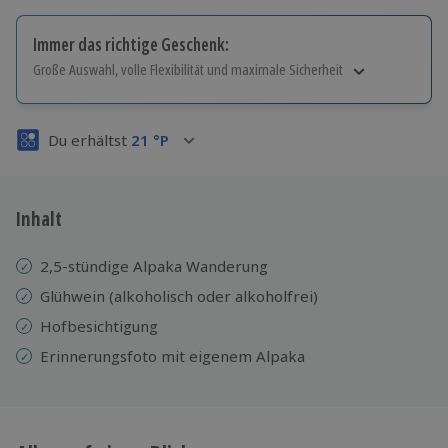
Immer das richtige Geschenk:
Große Auswahl, volle Flexibilität und maximale Sicherheit
Große Auswahl
Über 9.000 Erlebnisse.
Du erhältst
21
°P
Volle Flexibilität
Jeder Gutschein für alle Erlebnisse einlösbar.
Maximale Sicherheit
3 Jahre gültig & verlängerbar.
Inhalt
2,5-stündige Alpaka Wanderung
Glühwein (alkoholisch oder alkoholfrei)
Hofbesichtigung
Erinnerungsfoto mit eigenem Alpaka