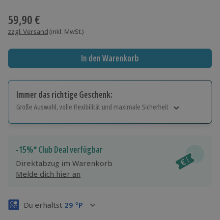
Wähle im nächsten Schritt einen Termin aus
59,90 €
zzgl. Versand
(inkl. MwSt.)
In den Warenkorb
Immer das richtige Geschenk:
Große Auswahl, volle Flexibilität und maximale Sicherheit
Große Auswahl
Über 9.000 Erlebnisse.
Volle Flexibilität
-15%* Club Deal verfügbar
Jeder Gutschein für alle Erlebnisse einlösbar.
Direktabzug im Warenkorb
Maximale Sicherheit
Melde dich hier an
3 Jahre gültig & verlängerbar.
Du erhältst
29
°P