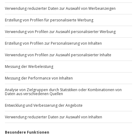
Du möchtest als Firma bestellen?
Sichere Dir attraktive Firmenkunden Vorteile.
+49 89 / 60 60 89 700
Mo-Fr: 9-17 Uhr
b2b@jochen-schweizer.de
www.b2b.jochen-schweizer.de/
Artikelnummer
:
6878
Andere Produkte entdecken