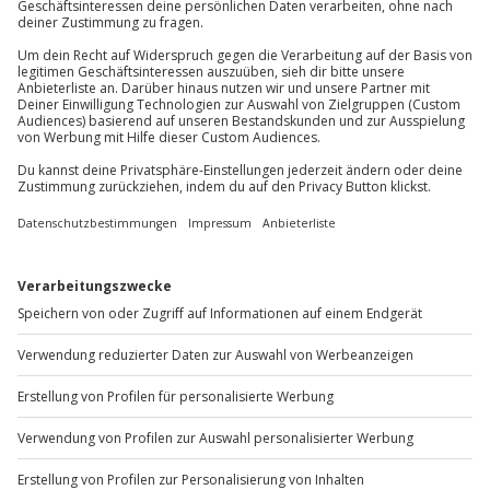
81671
München
Teilnehmer
Du erreichst uns telefonisch zu folgenden Zeiten,
außer an bundesweiten Feiertagen:
Gutschein gültig für 1 Person
Pro Buchung können maximal 2 Personen am
Mo-Fr: 8-20 Uhr | Sa: 10-16 Uhr
Erlebnis teilnehmen
Du möchtest als Firma bestellen?
Sichere Dir attraktive Firmenkunden Vorteile.
+49 89 / 60 60 89 700
Mo-Fr: 9-17 Uhr
b2b@jochen-schweizer.de
www.b2b.jochen-schweizer.de/
Artikelnummer
:
27139