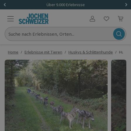
Über 9.000 Erlebnisse
Benutzerkonto
Suche nach Erlebnissen, Orten...
Home
/
Erlebnisse mit Tieren
/
Huskys & Schlittenhunde
/
Husky 