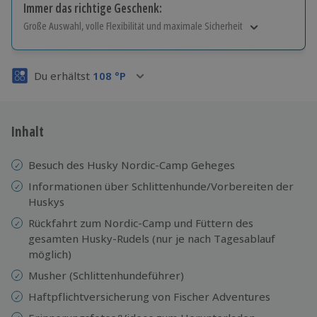
Immer das richtige Geschenk:
Große Auswahl, volle Flexibilität und maximale Sicherheit
Große Auswahl
Über 9.000 Erlebnisse.
Du erhältst
108
°P
Volle Flexibilität
Jeder Gutschein für alle Erlebnisse einlösbar.
Maximale Sicherheit
3 Jahre gültig & verlängerbar.
Inhalt
Besuch des Husky Nordic-Camp Geheges
Informationen über Schlittenhunde/Vorbereiten der
Huskys
Rückfahrt zum Nordic-Camp und Füttern des
gesamten Husky-Rudels (nur je nach Tagesablauf
möglich)
Musher (Schlittenhundeführer)
Haftpflichtversicherung von Fischer Adventures