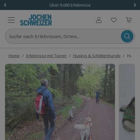
Über 9.000 Erlebnisse
Benutzerkonto
Suche nach Erlebnissen, Orten...
Home
/
Erlebnisse mit Tieren
/
Huskys & Schlittenhunde
/
Husky 