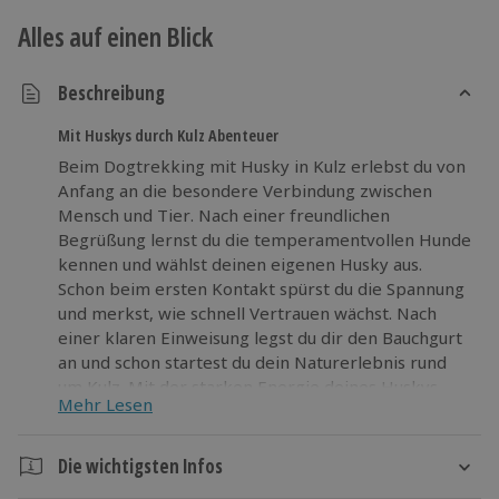
Alles auf einen Blick
Beschreibung
Mit Huskys durch Kulz Abenteuer
Beim Dogtrekking mit Husky in Kulz erlebst du von
Anfang an die besondere Verbindung zwischen
Mensch und Tier. Nach einer freundlichen
Begrüßung lernst du die temperamentvollen Hunde
kennen und wählst deinen eigenen Husky aus.
Schon beim ersten Kontakt spürst du die Spannung
und merkst, wie schnell Vertrauen wächst. Nach
einer klaren Einweisung legst du dir den Bauchgurt
an und schon startest du dein Naturerlebnis rund
um Kulz. Mit der starken Energie deines Huskys
Mehr Lesen
läufst du über abwechslungsreiche Strecken, fühlst
den Zug an der Leine und lässt dich vom Rhythmus
mitziehen. Bewegung, frische Luft und echtes
Die wichtigsten Infos
Teamwork machen dieses Dogtrekking zu einem