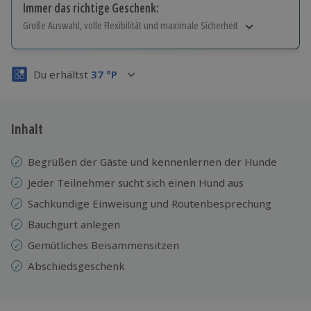
Immer das richtige Geschenk:
Große Auswahl, volle Flexibilität und maximale Sicherheit
Große Auswahl
Über 9.000 Erlebnisse.
Du erhältst
37
°P
Volle Flexibilität
Jeder Gutschein für alle Erlebnisse einlösbar.
Maximale Sicherheit
3 Jahre gültig & verlängerbar.
Inhalt
Begrüßen der Gäste und kennenlernen der Hunde
Jeder Teilnehmer sucht sich einen Hund aus
Sachkundige Einweisung und Routenbesprechung
Bauchgurt anlegen
Gemütliches Beisammensitzen
Abschiedsgeschenk